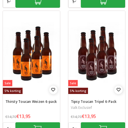
Sale
Sale
5% korting
5% korting
Thirsty Toucan Weizen 6-pack
Tipsy Toucan Tripel 6-Pack
Valk Exclusief
€13,95
€13,95
€14,70
€14,70
Aantal:
Aantal: