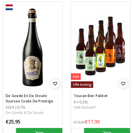
Sale
10% korting
De Goede En De Stoute
Toucan Bier Pakket
Vuurzee Cuvée De Prestige
Inhoud
8 x 0,33L
Jaar
2024
Inhoud
0,75L
Valk Exclusief
De Goede & De Stoute
€25,95
€17,90
€19,80
Aantal:
Aantal: