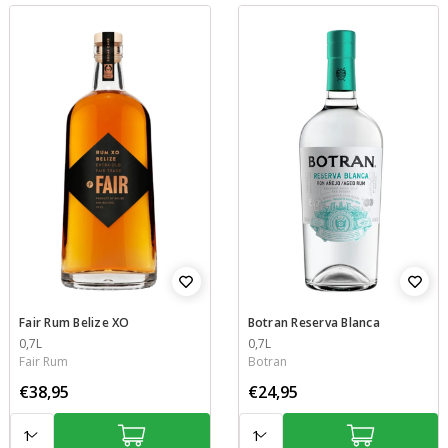
Fair Rum Belize XO
Botran Reserva Blanca
Inhoud
0,7L
Inhoud
0,7L
Fair Rum
Botran
€38,95
€24,95
Aantal:
Aantal: