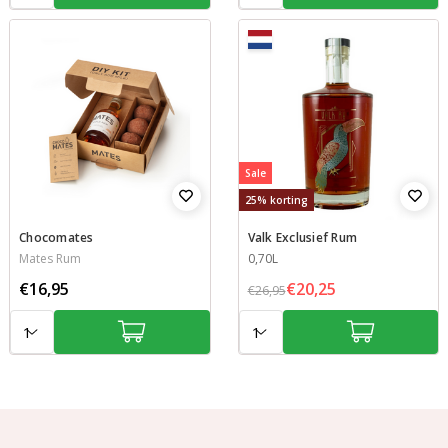
Sale
25% korting
Chocomates
Valk Exclusief Rum
Mates Rum
Inhoud
0,70L
€16,95
€20,25
€26,95
Aantal:
Aantal: