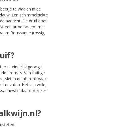
beetje te waaien in de
eldauw. Een schimmelziekte
de aanricht. De druif doet
iefst een arme bodem met
e naam Roussanne (rossig,
uif?
 er uiteindelijk geoogst
nde aroma’s. Van fruitige
es. Met in de afdronk vaak
utenvaten. Het zijn volle,
oussannewijn daarom zeker
alkwijn.nl?
estellen.