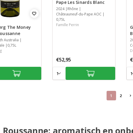
Pape Les Sinards Blanc
Jaar
2024
Streek
Streek
Inhoud
Rhône
Châteauneuf-du-Pape AOC
0,75L
Famille Perrin
erg The Money
G
Roussanne
B
th Australia
J
2
S
S
I
ale
0,75L
C
g
D
€52,95
€
Aantal:
Aan
1
2
Roussanne: aromatisch en on