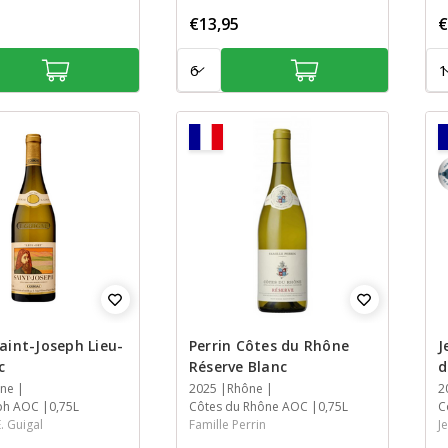
€13,95
€
Aantal:
Aan
8
aint-Joseph Lieu-
Perrin Côtes du Rhône
J
c
Réserve Blanc
d
ne
Jaar
2025
Streek
Streek
Inhoud
Rhône
J
2
S
S
I
eph AOC
0,75L
Côtes du Rhône AOC
0,75L
C
. Guigal
Famille Perrin
J