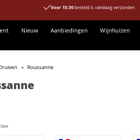
Voor 15:30
besteld is vandaag verzonden
ent
Nieuw
Aanbiedingen
Wijnhuizen
Druiven
Roussanne
ssanne
cten