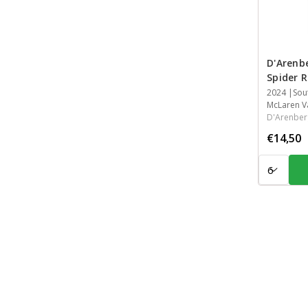
D'Arenb
Spider 
Jaar
2024
Streek
Streek
Inhoud
Sou
McLaren V
D'Arenber
€14,50
Aantal: