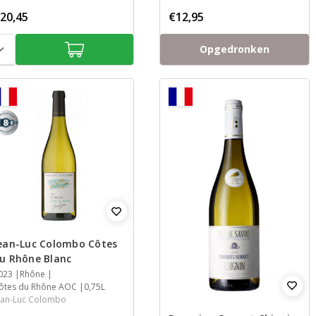
20,45
€12,95
tal:
Opgedronken
,5
ean-Luc Colombo Côtes
u Rhône Blanc
aar
023
treek
treek
nhoud
Rhône
ôtes du Rhône AOC
0,75L
ean-Luc Colombo