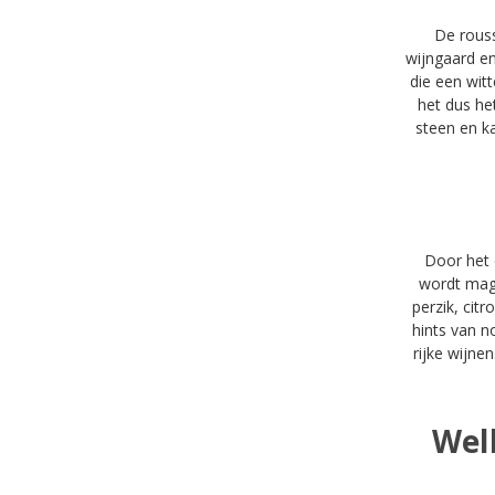
De rouss
wijngaard en
die een wit
het dus he
steen en ka
Door het 
wordt mag 
perzik, cit
hints van n
rijke wijne
Wel