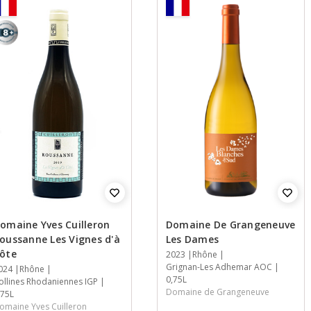
+
omaine Yves Cuilleron
Domaine De Grangeneuve
oussanne Les Vignes d'à
Les Dames
ôte
Jaar
2023
Streek
Streek
Inhoud
Rhône
Grignan-Les Adhemar AOC
aar
024
treek
treek
nhoud
Rhône
0,75L
ollines Rhodaniennes IGP
Domaine de Grangeneuve
,75L
omaine Yves Cuilleron