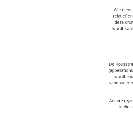
Wie eens 
relatief o
deze drui
wordt som
De Roussanne
(appellation
wordt rou
vandaan moet
Andere regi
In die 