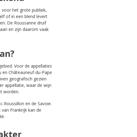
voor het grote publiek,
lf of in een blend levert
ren. De Roussanne druif
 aan en zijn daarom vaak
an?
gebied. Voor de appellaties
y
en
Châteauneuf-du-Pape
uiven geografisch gezien
r appellatie, waar de wijn
et worden.
-Roussillon
en de
Savoie
.
 van Frankrijk kan de
lië
.
akter