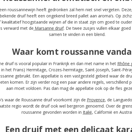
een roussannewijn heeft gedronken zal hem niet snel vergeten. Deze, 
nbekende druif heeft een ongekend breed pallet aan aroma’s. Op zichze
f kwalitatief hoogstaande wijnen af die in staat zijn om goed te oude
s verward met de
Marsanne druif
. De twee zusjes vullen elkaar goed
samen te vinden in een blend.
Waar komt roussanne vanda
 druif is vooral populair in Frankrijk en dan met name in het
Rhône
s in het Frans)
Hermitage
,
Crozes-hermitage
,
Saint-Joseph
,
Saint-Péra
ssanne gebruikt. Een appellatie is een vastgesteld gebied waar de dr
en komen. Er zijn verder nog een paar andere regels, verschillend pe
aan moet voldoen. Pas dan mag de appellatie ook op de fles gez
o’s waar de Roussanne druif voorkomt zijn de
Provence
, de
Languedoc
laatste regio wordt de druif ook wel bergeron genoemd. Over de grens
roussanne gevonden worden in
Italië
,
Californië
en
Austra
Een druif met een delicaat kar