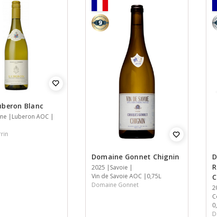
9
8
uberon Blanc
ne
Luberon AOC
rrin
Domaine Gonnet Chignin
D
R
Jaar
2025
Streek
Streek
Inhoud
Savoie
Vin de Savoie AOC
0,75L
C
Domaine Gonnet
J
2
S
S
I
C
0
D