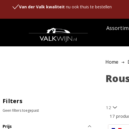
Van der Valk kwaliteit
nu ook thuis te bestellen
Assortim
Home
Rou
Filters
Geen filters toegepast
17 produ
Prijs