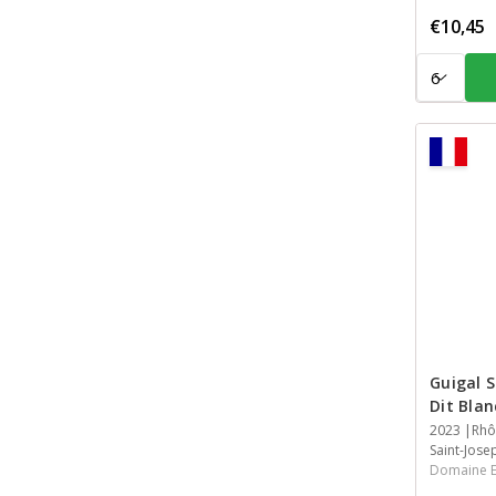
€10,45
Aantal:
Guigal S
Dit Blan
Jaar
2023
Streek
Streek
Inhoud
Rhô
Saint-Jos
Domaine E