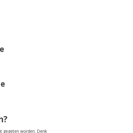
e
ne
n?
cht gegeten worden. Denk