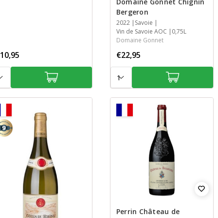
Domaine Gonnet Chignin
Bergeron
Jaar
2022
Streek
Streek
Inhoud
Savoie
Vin de Savoie AOC
0,75L
Domaine Gonnet
10,95
€22,95
tal:
Aantal:
Perrin Château de