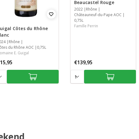
Beaucastel Rouge
Jaar
2022
Streek
Streek
Inhoud
Rhône
Châteauneuf-du-Pape AOC
0,75L
Famille Perrin
uigal Côtes du Rhône
lanc
aar
024
treek
treek
nhoud
Rhône
ôtes du Rhône AOC
0,75L
omaine E. Guigal
15,95
€139,95
tal:
Aantal:
bekend