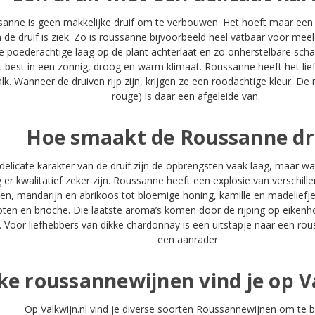
anne is geen makkelijke druif om te verbouwen. Het hoeft maar een 
 de druif is ziek. Zo is roussanne bijvoorbeeld heel vatbaar voor me
te poederachtige laag op de plant achterlaat en zo onherstelbare scha
t best in een zonnig, droog en warm klimaat. Roussanne heeft het l
lk. Wanneer de druiven rijp zijn, krijgen ze een roodachtige kleur. D
rouge) is daar een afgeleide van.
Hoe smaakt de Roussanne dr
delicate karakter van de druif zijn de opbrengsten vaak laag, maar wat
er kwalitatief zeker zijn. Roussanne heeft een explosie van verschille
roen, mandarijn en abrikoos tot bloemige honing, kamille en madeliefj
oten en brioche. Die laatste aroma’s komen door de rijping op eikenho
n. Voor liefhebbers van dikke chardonnay is een uitstapje naar een r
een aanrader.
ke roussannewijnen vind je op V
Op Valkwijn.nl vind je diverse soorten Roussannewijnen om te b