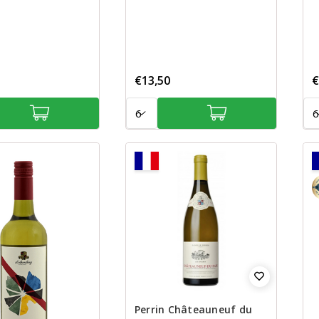
€13,50
€
Aantal:
Aan
9
Perrin Châteauneuf du