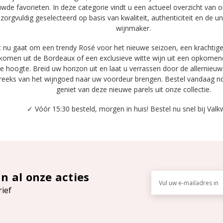
wde favorieten. In deze categorie vindt u een actueel overzicht van
 zorgvuldig geselecteerd op basis van kwaliteit, authenticiteit en de u
wijnmaker.
t nu gaat om een trendy Rosé voor het nieuwe seizoen, een krachtige 
omen uit de Bordeaux of een exclusieve witte wijn uit een opkomende
e hoogte. Breid uw horizon uit en laat u verrassen door de allernieu
treeks van het wijngoed naar uw voordeur brengen. Bestel vandaag n
geniet van deze nieuwe parels uit onze collectie.
✓ Vóór 15:30 besteld, morgen in huis! Bestel nu snel bij Valkw
an al onze acties
E-
mailadres
rief