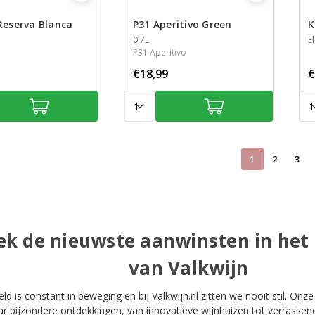
Reserva Blanca
P31 Aperitivo Green
K
Inhoud
0,7L
S
E
I
P31 Aperitivo
€18,99
€
Aantal:
Aan
1
2
3
k de nieuwste aanwinsten in het
van Valkwijn
ld is constant in beweging en bij Valkwijn.nl zitten we nooit stil. Onze
r bijzondere ontdekkingen, van innovatieve wijnhuizen tot verrasse