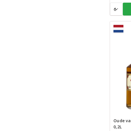
Aantal:
Oude van
0,2L