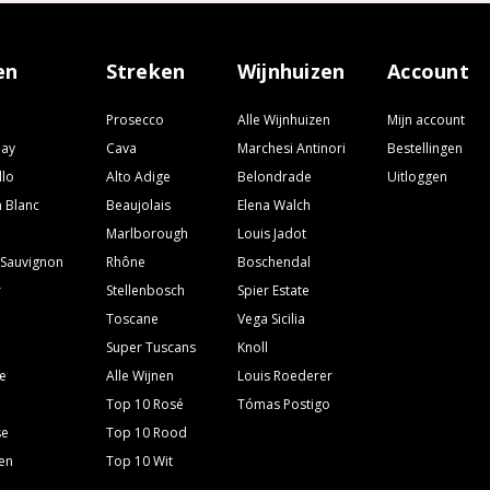
en
Streken
Wijnhuizen
Account
Prosecco
Alle Wijnhuizen
Mijn account
nay
Cava
Marchesi Antinori
Bestellingen
llo
Alto Adige
Belondrade
Uitloggen
 Blanc
Beaujolais
Elena Walch
Marlborough
Louis Jadot
 Sauvignon
Rhône
Boschendal
r
Stellenbosch
Spier Estate
Toscane
Vega Sicilia
Super Tuscans
Knoll
e
Alle Wijnen
Louis Roederer
Top 10 Rosé
Tómas Postigo
se
Top 10 Rood
ven
Top 10 Wit