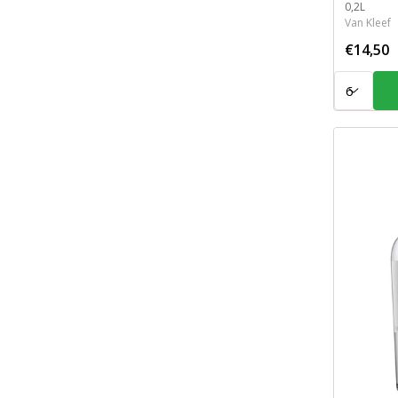
Inhoud
0,2L
Van Kleef
€14,50
Aantal: