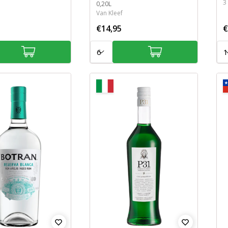
3
Inhoud
0,20L
Van Kleef
€14,95
€
Aantal:
Aan