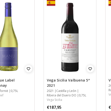
ue Label
Vega Sicilia Valbuena 5°
V
nnay
2021
J
2
S
S
I
R
fornië
0,75L
Jaar
2021
Streek
Streek
Inhoud
Castilla y León
V
ief
Ribera del Duero DO
0,75L
Vega Sicilia
€187,95
€