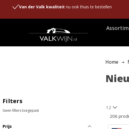
Van der Valk kwaliteit
nu ook thuis te bestellen
Assortim
Home
Nie
Filters
Geen filters toegepast
206 prod
Prijs