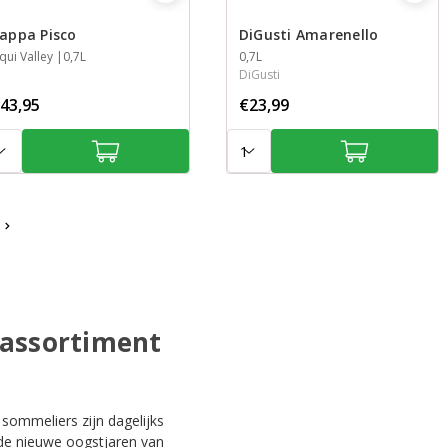
appa Pisco
DiGusti Amarenello
treek
lqui Valley
nhoud
0,7L
Inhoud
0,7L
DiGusti
43,95
€23,99
tal:
Aantal:
 assortiment
 sommeliers zijn dagelijks
nde nieuwe oogstjaren van