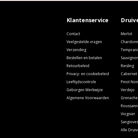
Klantenservice
Druiv
Contact
Merlot
Veelgestelde vragen
Chardon
Verzending
Temprani
Bestellen en betalen
Sauvignon
Retourbeleid
Riesling
Privacy- en cookiebeleid
Cabernet
Leeftijdscontrole
Pinot Noi
Geborgen Werkwijze
Verdejo
Algemene Voorwaarden
Grenache
Roussann
Viognier
Sangiove
Alle Drui