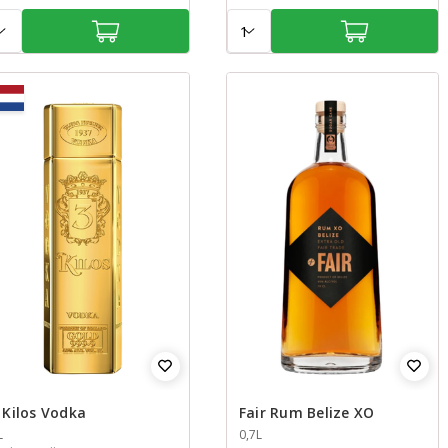
tal:
Aantal:
 Kilos Vodka
Fair Rum Belize XO
nhoud
L
Inhoud
0,7L