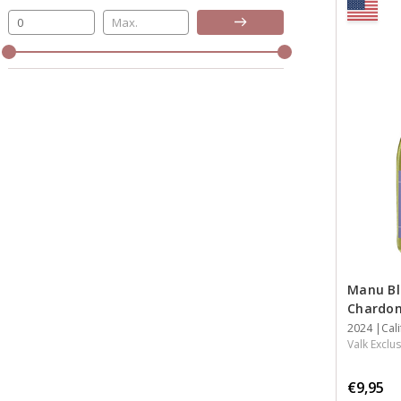
Bijwerken
Manu Bl
Chardo
Jaar
2024
Streek
Inhoud
Cali
Valk Exclus
€9,95