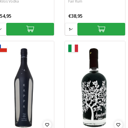
 Kilos Vodka
Fair Rum
54,95
€38,95
tal:
Aantal: