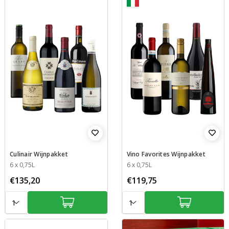
Culinair Wijnpakket
Vino Favorites Wijnpakket
Inhoud
6 x 0,75L
Inhoud
6 x 0,75L
€135,20
€119,75
Aantal:
Aantal: