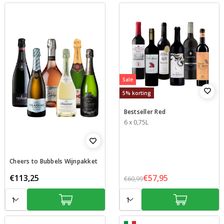
Sale
5% korting
Bestseller Red
Inhoud
6 x 0,75L
Cheers to Bubbels Wijnpakket
€113,25
€57,95
€60,99
Aantal:
Aantal: