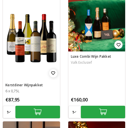
Luxe Combi Wijn Pakket
Valk Exclusief
Kerstdiner Wijnpakket
Inhoud
6 x 0,75L
€87,95
€160,00
Aantal:
Aantal: