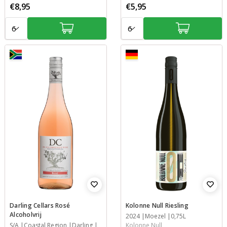
€8,95
€5,95
Aantal:
Aantal:
Darling Cellars Rosé
Kolonne Null Riesling
Alcoholvrij
Jaar
2024
Streek
Inhoud
Moezel
0,75L
Jaar
S/A
Streek
Streek
Inhoud
Coastal Region
Darling
Kolonne Null