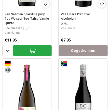
Van Nahmen Sparkling Juicy
Vita Libera Primitivo
Tea Weisser Tee-Tahiti Vanille
Alcoholvrij
Quitte
Inhoud
0,75L
Streek
Rheinhessen
Inhoud
0,75L
Vita Libera
Van Nahmen
€11,95
€7,95
Aantal:
Opgedronken
8,5