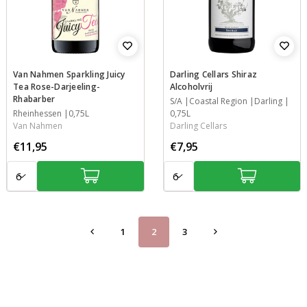
Van Nahmen Sparkling Juicy
Darling Cellars Shiraz
Tea Rose-Darjeeling-
Alcoholvrij
Rhabarber
Jaar
S/A
Streek
Streek
Inhoud
Coastal Region
Darling
Streek
Rheinhessen
Inhoud
0,75L
0,75L
Van Nahmen
Darling Cellars
€11,95
€7,95
Aantal:
Aantal:
1
2
3