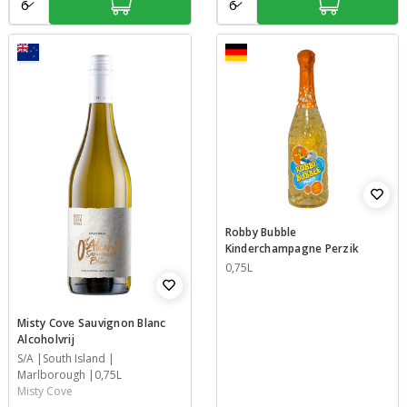
Robby Bubble
Kinderchampagne Perzik
Inhoud
0,75L
Misty Cove Sauvignon Blanc
Alcoholvrij
Jaar
S/A
Streek
Streek
Inhoud
South Island
Marlborough
0,75L
Misty Cove