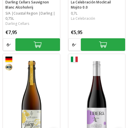
Darling Cellars Sauvignon
La Celebración Mocktail
Blanc Alcoholvrij
Mojito 0.0
Jaar
S/A
Streek
Streek
Inhoud
Coastal Region
Darling
Inhoud
0,7L
0,75L
La Celebración
Darling Cellars
€7,95
€5,95
Aantal:
Aantal:
9