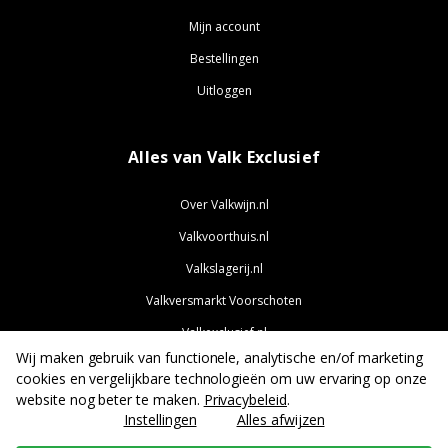
Mijn account
Bestellingen
Uitloggen
Alles van Valk Exclusief
Over Valkwijn.nl
Valkvoorthuis.nl
Valkslagerij.nl
Valkversmarkt Voorschoten
Valkexclusief.nl
Wij maken gebruik van functionele, analytische en/of marketing
Valkjobs.nl
cookies en vergelijkbare technologieën om uw ervaring op onze
website nog beter te maken.
Privacybeleid
.
Instellingen
Alles afwijzen
Heb je onze hulp nodig? We helpen je graag: info@valkwijn.nl