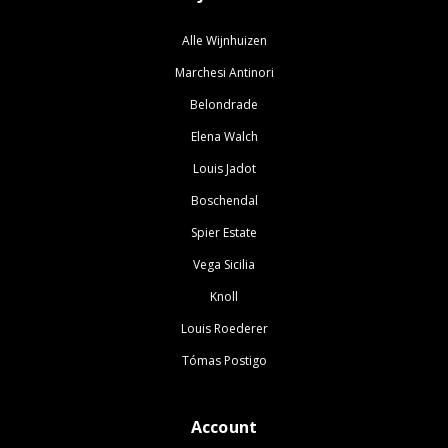
Alle Wijnhuizen
Marchesi Antinori
Belondrade
Elena Walch
Louis Jadot
Boschendal
Spier Estate
Vega Sicilia
Knoll
Louis Roederer
Tómas Postigo
Account