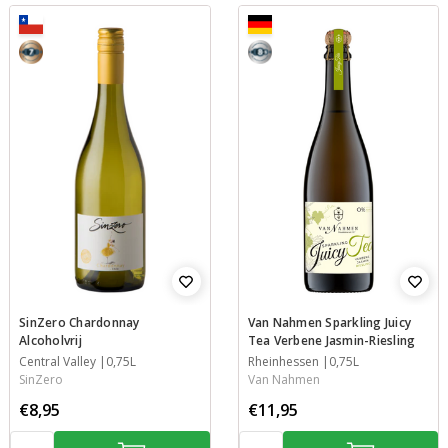
7
8,5
SinZero Chardonnay
Van Nahmen Sparkling Juicy
Alcoholvrij
Tea Verbene Jasmin-Riesling
Streek
Central Valley
Inhoud
0,75L
Streek
Rheinhessen
Inhoud
0,75L
SinZero
Van Nahmen
€8,95
€11,95
Aantal:
Aantal: