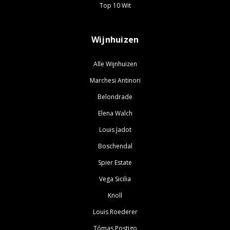
Top 10 Wit
Wijnhuizen
Alle Wijnhuizen
Marchesi Antinori
Belondrade
Elena Walch
Louis Jadot
Boschendal
Spier Estate
Vega Sicilia
Knoll
Louis Roederer
Tómas Postigo