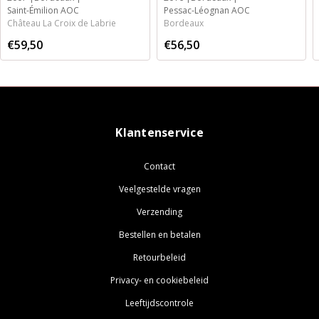
Saint-Émilion AOC
Pessac-Léognan AOC
Château La Croix de Labrie
Bordeaux
€59,50
€56,50
Klantenservice
Contact
Veelgestelde vragen
Verzending
Bestellen en betalen
Retourbeleid
Privacy- en cookiebeleid
Leeftijdscontrole