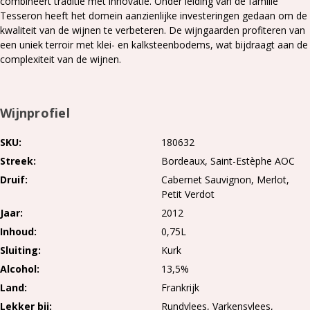
combineert traditie met innovatie. Onder leiding van de familie
Tesseron heeft het domein aanzienlijke investeringen gedaan om de
kwaliteit van de wijnen te verbeteren. De wijngaarden profiteren van
een uniek terroir met klei- en kalksteenbodems, wat bijdraagt aan de
complexiteit van de wijnen.​
Wijnprofiel
SKU
180632
Streek
Bordeaux
Saint-Estèphe AOC
Druif
Cabernet Sauvignon
Merlot
Petit Verdot
Jaar
2012
Inhoud
0,75L
Sluiting
Kurk
Alcohol
13,5%
Land
Frankrijk
Lekker bij
Rundvlees, Varkensvlees,