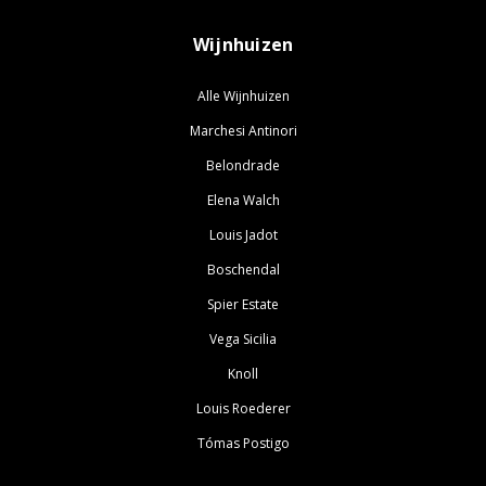
Wijnhuizen
Alle Wijnhuizen
Marchesi Antinori
Belondrade
Elena Walch
Louis Jadot
Boschendal
Spier Estate
Vega Sicilia
Knoll
Louis Roederer
Tómas Postigo