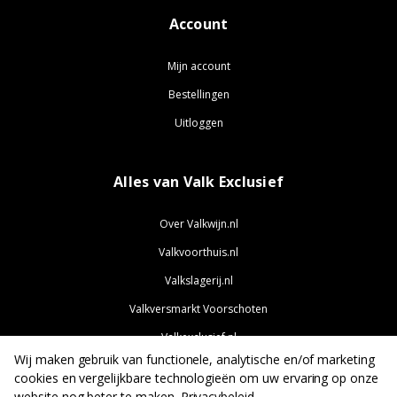
Account
Mijn account
Bestellingen
Uitloggen
Alles van Valk Exclusief
Over Valkwijn.nl
Valkvoorthuis.nl
Valkslagerij.nl
Valkversmarkt Voorschoten
Valkexclusief.nl
Wij maken gebruik van functionele, analytische en/of marketing
Valkjobs.nl
cookies en vergelijkbare technologieën om uw ervaring op onze
website nog beter te maken.
Privacybeleid
.