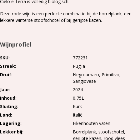
Cielo e Terra is volledig biologisch.
Deze rode wijn is een perfecte combinatie bij de borrelplank, een
lekkere winterse stoofschotel of bij gerijpte kazen.
Wijnprofiel
SKU
772231
Streek
Puglia
Druif
Negroamaro
Primitivo
Sangiovese
Jaar
2024
Inhoud
0,75L
Sluiting
Kurk
Land
Italië
Lagering
Eikenhouten vaten
Lekker bij
Borrelplank, stoofschotel,
gerijpte kazen, rood vlees