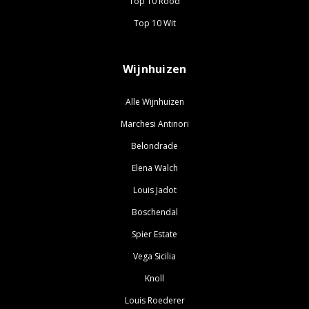
Top 10 Rood
Top 10 Wit
Wijnhuizen
Alle Wijnhuizen
Marchesi Antinori
Belondrade
Elena Walch
Louis Jadot
Boschendal
Spier Estate
Vega Sicilia
Knoll
Louis Roederer