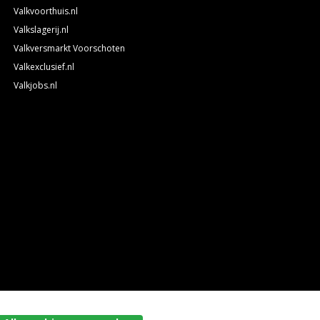
Valkvoorthuis.nl
Valkslagerij.nl
Valkversmarkt Voorschoten
Valkexclusief.nl
Valkjobs.nl