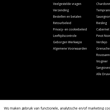
Veelgestelde vragen
Chardon
Verzending
Temprani
Bestellen en betalen
Sauvignon
Retourbeleid
Riesling
Privacy- en cookiebeleid
Cabernet
Leeftijdscontrole
Pinot Noi
Geborgen Werkwijze
Verdejo
Algemene Voorwaarden
Grenache
Roussann
Viognier
Sangiove
Alle Drui
Wij maken gebruik van functionele, analytische en/of marketing coo