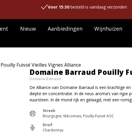
Voor 15:30
besteld is vandaag verzonden
ent
Nieuw
Aanbiedingen
Wijnhuizen
uilly Fuissé Vieilles Vignes Alliance
Domaine Barraud Pouilly Fu
Domaine Barraud
De Alliance van Domaine Barraud is een krachtige en
diepte en concentratie. In de neus aroma’s van rijpe
vuursteen. In de mond rijk en gelaagd, met een romig
Streek
Bourgogne
Mâconnais
Pouilly-Fuissé AOC
Druif
Chardonnay