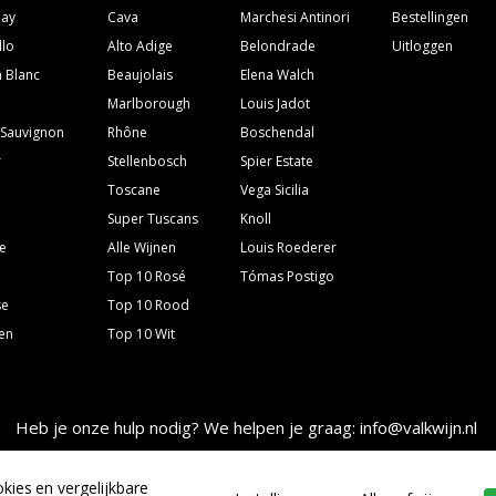
nay
Cava
Marchesi Antinori
Bestellingen
llo
Alto Adige
Belondrade
Uitloggen
 Blanc
Beaujolais
Elena Walch
Marlborough
Louis Jadot
 Sauvignon
Rhône
Boschendal
r
Stellenbosch
Spier Estate
Toscane
Vega Sicilia
Super Tuscans
Knoll
e
Alle Wijnen
Louis Roederer
Top 10 Rosé
Tómas Postigo
se
Top 10 Rood
ven
Top 10 Wit
Heb je onze hulp nodig? We helpen je graag: info@valkwijn.nl
kies en vergelijkbare