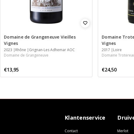
Domaine de Grangeneuve Vieilles
Domaine Troter
Vignes
Vignes
2023
Rhône
Grignan-Les Adhemar AOC
2017
Loire
Domaine de Grangeneuve
Domaine Troterea
€13,95
€24,50
Klantenservice
Druiv
Contact
Merlot