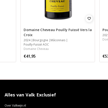
Domaine Cheveau Pouilly Fuissé Vers la
Pou
Croix
202
Dom
2024
Bourgogne
Mâconnais
Pouilly-Fuissé AOC
Domaine Cheveau
€41,95
€5
Alles van Valk Exclusief
Over Valkwijn.nl