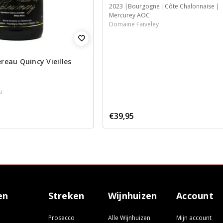
2023
Bourgogne
Côte Chalonnaise
Mercurey AOC
Domaine Faiveley
eau Quincy Vieilles
u
€39,95
en
Streken
Wijnhuizen
Account
Prosecco
Alle Wijnhuizen
Mijn account