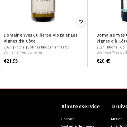
Domaine Yves Cuilleron Viognier Les
Domaine Yves 
Vignes d'à Côte
Vignes d'à Côt
2024
Rhône
Collines Rhodaniennes IGP
2024
Rhône
Col
Domaine Yves Cuilleron
Domaine Yves Cuil
€21,95
€20,45
Klantenservice
Druiv
Contact
Merlot
Veelgestelde vragen
Chardon