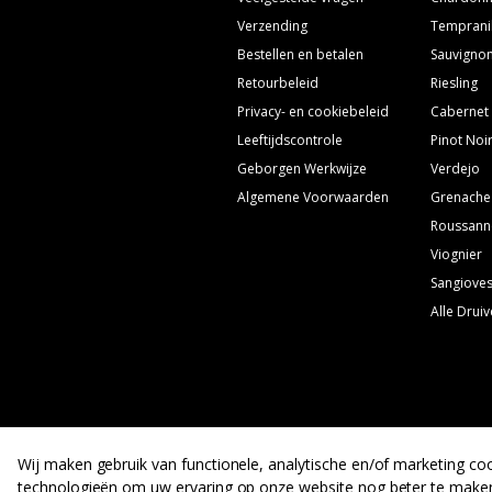
Verzending
Temprani
Bestellen en betalen
Sauvignon
Retourbeleid
Riesling
Privacy- en cookiebeleid
Cabernet
Leeftijdscontrole
Pinot Noi
Geborgen Werkwijze
Verdejo
Algemene Voorwaarden
Grenache
Roussann
Viognier
Sangiove
Alle Drui
Wij maken gebruik van functionele, analytische en/of marketing coo
technologieën om uw ervaring op onze website nog beter te make