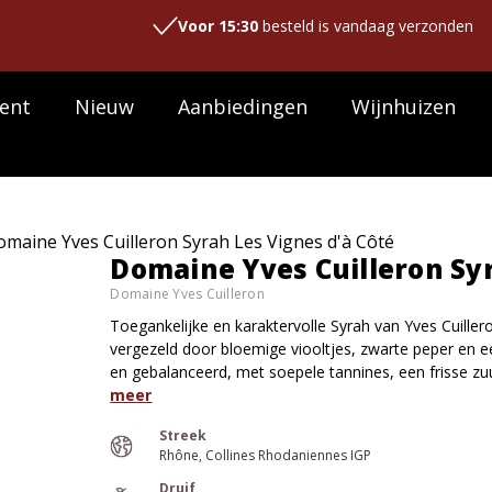
Voor 15:30
besteld is vandaag verzonden
ent
Nieuw
Aanbiedingen
Wijnhuizen
maine Yves Cuilleron Syrah Les Vignes d'à Côté
Domaine Yves Cuilleron Syr
Domaine Yves Cuilleron
Toegankelijke en karaktervolle Syrah van Yves Cuiller
vergezeld door bloemige viooltjes, zwarte peper en ee
en gebalanceerd, met soepele tannines, een frisse zuu
meer
Streek
Rhône
Collines Rhodaniennes IGP
Druif