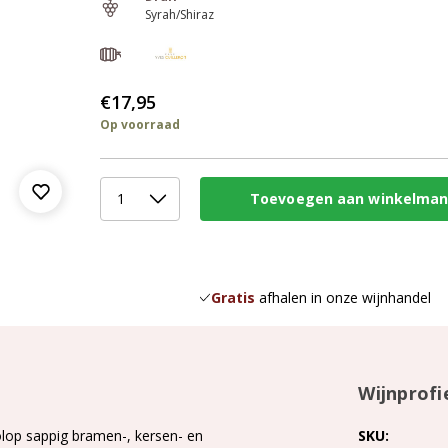
Syrah/Shiraz
€17,95
Op voorraad
Gratis
afhalen in onze wijnhandel
Wijnprofi
volop sappig bramen-, kersen- en
SKU