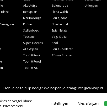
llo
Alto Adige
Belondrade
Uitloggen
 Blanc
Beaujolais
Elena Walch
Marlborough
Louis Jadot
 Sauvignon
Rhône
Boschendal
r
Stellenbosch
Spier Estate
Toscane
Vega Sicilia
Super Tuscans
Knoll
e
Alle Wijnen
Louis Roederer
Top 10 Rosé
Tómas Postigo
se
Top 10 Rood
ven
Top 10 Wit
Heb je onze hulp nodig? We helpen je graag: info@valkwijn.nl
kies en vergelijkbare
Instellingen
Alles afwijzen
n.
Privacybeleid
.