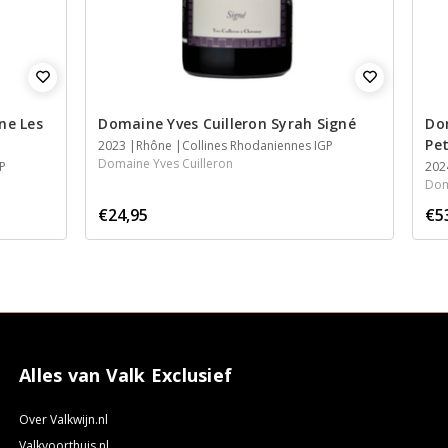
ne Les
Domaine Yves Cuilleron Syrah Signé
Do
Pet
2023
Rhône
Collines Rhodaniennes IGP
Domaine Yves Cuilleron
GP
202
Dom
€24,95
€5
Alles van Valk Exclusief
Over Valkwijn.nl
Valkvoorthuis.nl