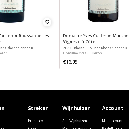
Cuilleron Roussanne Les
Domaine Yves Cuilleron Marsan
e
Vignes d'à Côte
lines Rhodaniennes IGP
2023
Rhône
Collines Rhodaniennes I
leron
Domaine Yves Cuilleron
€16,95
en
Streken
Wijnhuizen
Account
Prosecco
Alle Wijnhuizen
Mijn account
nay
Cava
Marchesi Antinori
Bestellingen