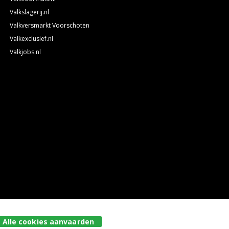
Valkslagerij.nl
Valkversmarkt Voorschoten
Valkexclusief.nl
Valkjobs.nl
Alle cookies aanvaarden