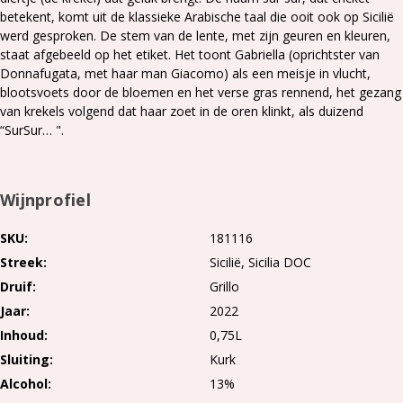
betekent, komt uit de klassieke Arabische taal die ooit ook op Sicilië
werd gesproken. De stem van de lente, met zijn geuren en kleuren,
staat afgebeeld op het etiket. Het toont Gabriella (oprichtster van
Donnafugata, met haar man Giacomo) als een meisje in vlucht,
blootsvoets door de bloemen en het verse gras rennend, het gezang
van krekels volgend dat haar zoet in de oren klinkt, als duizend
“SurSur… ".
Wijnprofiel
SKU
181116
Streek
Sicilië
Sicilia DOC
Druif
Grillo
Jaar
2022
Inhoud
0,75L
Sluiting
Kurk
Alcohol
13%