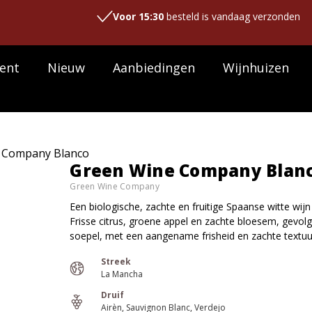
Voor 15:30
besteld is vandaag verzonden
ent
Nieuw
Aanbiedingen
Wijnhuizen
 Company Blanco
Green Wine Company Blanc
Green Wine Company
Een biologische, zachte en fruitige Spaanse witte wij
Frisse citrus, groene appel en zachte bloesem, gevolgd
soepel, met een aangename frisheid en zachte textuu
Streek
La Mancha
Druif
Airèn
Sauvignon Blanc
Verdejo