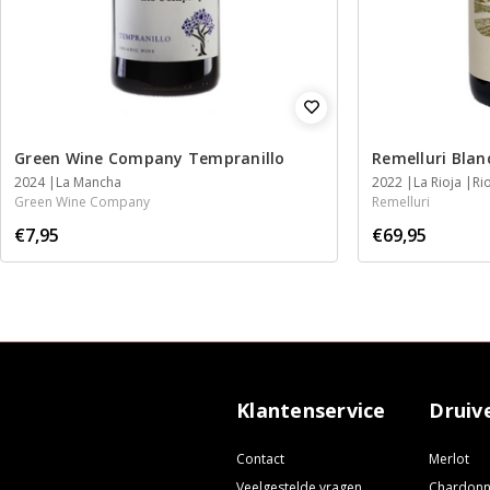
Green Wine Company Tempranillo
Remelluri Blan
2024
La Mancha
2022
La Rioja
Ri
Green Wine Company
Remelluri
€7,95
€69,95
Klantenservice
Druiv
Contact
Merlot
Veelgestelde vragen
Chardon