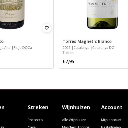
co
Torres Magnetic Blanco
oja Alta
Rioja DOCa
2025
Catalunya
Catalunya DO
Torres
€7,95
en
Streken
Wijnhuizen
Account
Prosecco
Alle Wijnhuizen
Mijn account
nay
Cava
Marchesi Antinori
Bestellingen