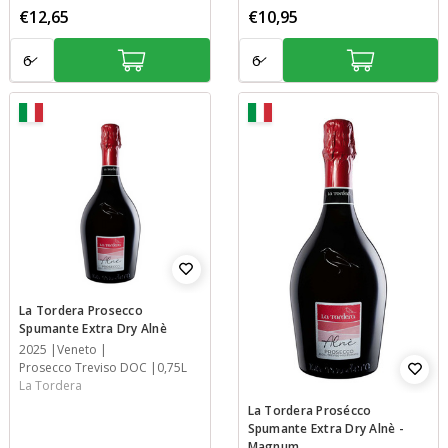
€12,65
€10,95
Aantal:
Aantal:
La Tordera Prosecco
Spumante Extra Dry Alnè
Jaar
2025
Streek
Streek
Inhoud
Veneto
Prosecco Treviso DOC
0,75L
La Tordera
La Tordera Prosécco
Spumante Extra Dry Alnè -
Magnum