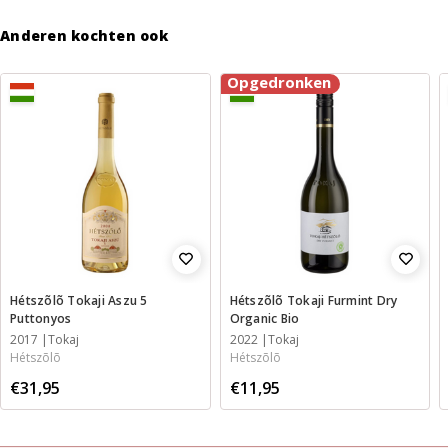
Anderen kochten ook
Opgedronken
Hétszõlõ Tokaji Aszu 5
Hétszõlõ Tokaji Furmint Dry
Puttonyos
Organic Bio
2017
Tokaj
2022
Tokaj
Hétszõlõ
Hétszõlõ
€31,95
€11,95