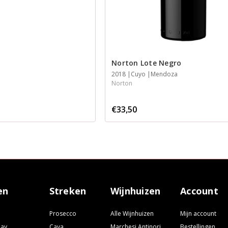
Norton Lote Negro
2018
Cuyo
Mendoza
Norton
€33,50
en
Streken
Wijnhuizen
Account
Prosecco
Alle Wijnhuizen
Mijn account
nay
Cava
Marchesi Antinori
Bestellingen