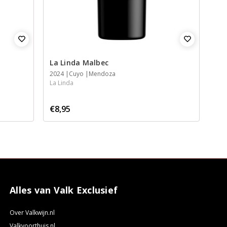
La Linda Malbec
2024
Cuyo
Mendoza
La Linda
€8,95
Alles van Valk Exclusief
Over Valkwijn.nl
Valkvoorthuis.nl