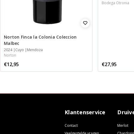
Bodega Otronia
Norton Finca la Colonia Coleccion
Malbec
2024
Cuyo
Mendoza
Norton
€12,95
€27,95
Klantenservice
Druiv
Contact
Merlot
Veelgestelde vragen
Chardon