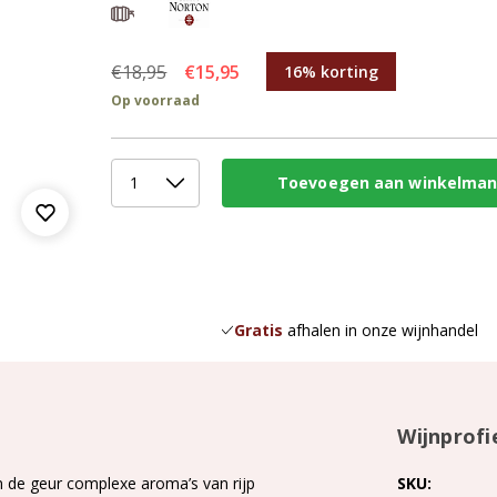
€18,95
€15,95
16% korting
Op voorraad
Gratis
afhalen in onze wijnhandel
Wijnprofi
n de geur complexe aroma’s van rijp
SKU