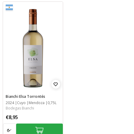
Bianchi Elsa Torrontés
Jaar
2024
Streek
Streek
Inhoud
Cuyo
Mendoza
0,75L
Bodegas Bianchi
€8,95
Aantal: