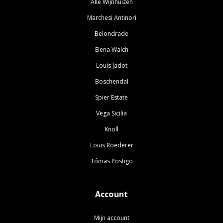
Alle Wijnhuizen
Marchesi Antinori
Belondrade
Elena Walch
Louis Jadot
Boschendal
Spier Estate
Vega Sicilia
Knoll
Louis Roederer
Tómas Postigo
Account
Mijn account