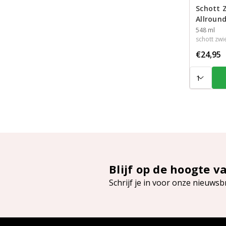
Schott Z
Allround
Inhoud
548 ml
schott zwi
€24,95
Aantal:
Blijf op de hoogte v
Schrijf je in voor onze nieuwsb