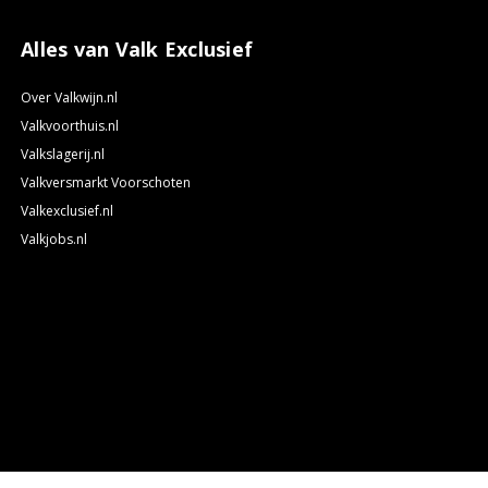
Alles van Valk Exclusief
Over Valkwijn.nl
Valkvoorthuis.nl
Valkslagerij.nl
Valkversmarkt Voorschoten
Valkexclusief.nl
Valkjobs.nl