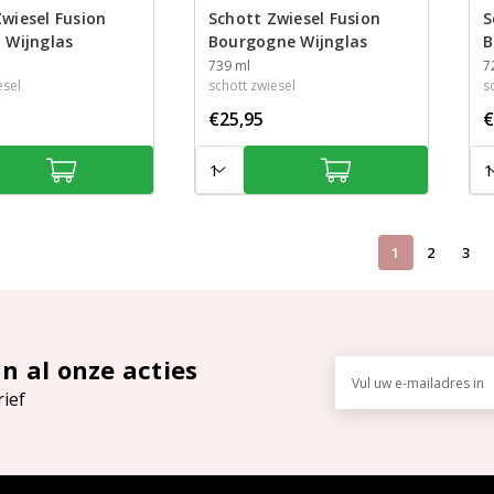
wiesel Fusion
Schott Zwiesel Fusion
S
 Wijnglas
Bourgogne Wijnglas
B
Inhoud
739 ml
I
7
esel
schott zwiesel
s
€25,95
€
Aantal:
Aan
1
2
3
an al onze acties
E-
mailadres
rief