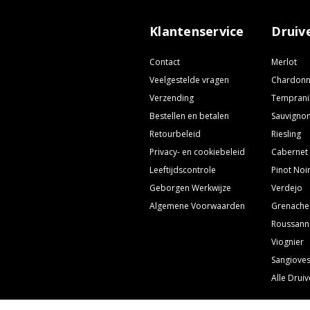
Klantenservice
Druiv
Contact
Merlot
Veelgestelde vragen
Chardon
Verzending
Temprani
Bestellen en betalen
Sauvignon
Retourbeleid
Riesling
Privacy- en cookiebeleid
Cabernet
Leeftijdscontrole
Pinot Noi
Geborgen Werkwijze
Verdejo
Algemene Voorwaarden
Grenache
Roussann
Viognier
Sangiove
Alle Drui