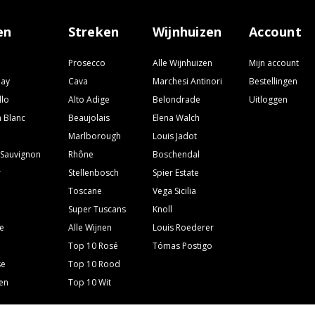
en
Streken
Wijnhuizen
Account
Prosecco
Alle Wijnhuizen
Mijn account
nay
Cava
Marchesi Antinori
Bestellingen
llo
Alto Adige
Belondrade
Uitloggen
 Blanc
Beaujolais
Elena Walch
Marlborough
Louis Jadot
 Sauvignon
Rhône
Boschendal
r
Stellenbosch
Spier Estate
Toscane
Vega Sicilia
Super Tuscans
Knoll
e
Alle Wijnen
Louis Roederer
Top 10 Rosé
Tómas Postigo
se
Top 10 Rood
ven
Top 10 Wit