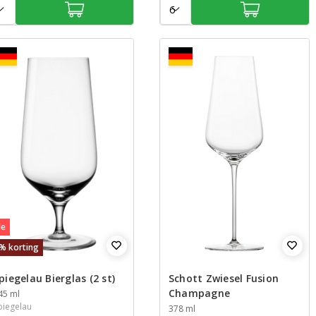
le
% korting
piegelau Bierglas (2 st)
Schott Zwiesel Fusion
Champagne
nhoud
45 ml
piegelau
Inhoud
378 ml