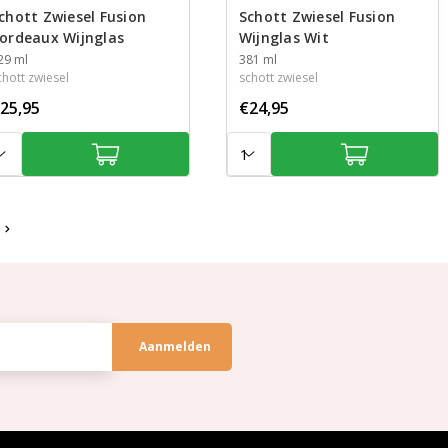
chott Zwiesel Fusion
Schott Zwiesel Fusion
ordeaux Wijnglas
Wijnglas Wit
nhoud
29 ml
Inhoud
381 ml
chott zwiesel
schott zwiesel
25,95
€24,95
tal:
Aantal: