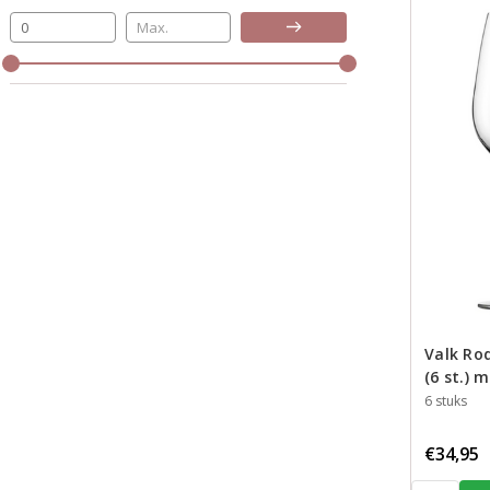
Bijwerken
Valk Ro
(6 st.) 
Inhoud
6 stuks
€34,95
Aantal: