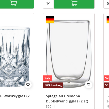
Sale
Sa
50% korting
50
au Whiskeyglas (2
Spiegelau Cremona
S
Dubbelwandigglas (2 st)
I
3
S
Inhoud
350 ml