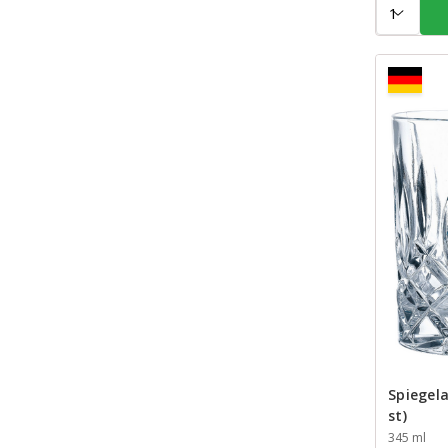
Spiegel
st)
Inhoud
345 ml