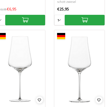
schott zwiesel
€6,95
€25,95
13,95
tal:
Aantal: