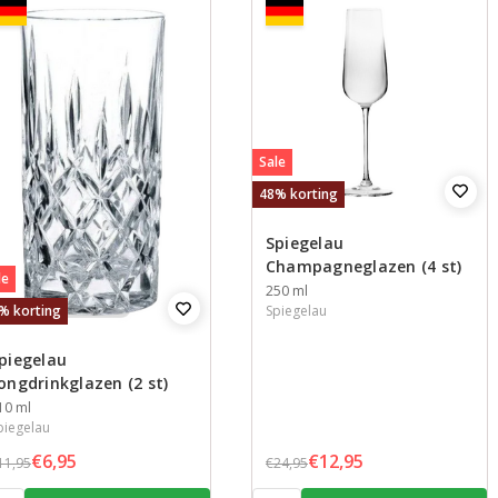
Sale
48% korting
Spiegelau
Champagneglazen (4 st)
le
Inhoud
250 ml
Spiegelau
% korting
piegelau
ongdrinkglazen (2 st)
nhoud
10 ml
piegelau
€6,95
€12,95
11,95
€24,95
tal:
Aantal: