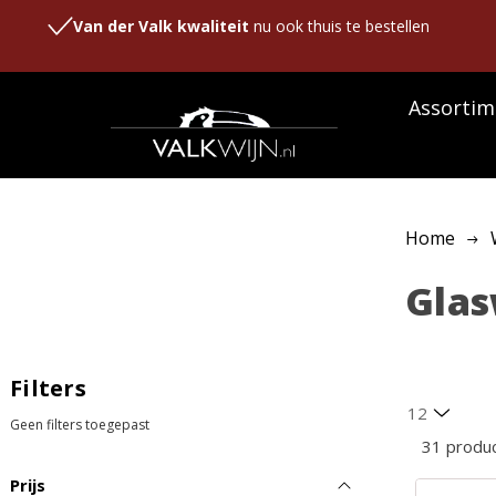
Van der Valk kwaliteit
nu ook thuis te bestellen
Assortim
Home
Gla
Filters
Geen filters toegepast
31 produ
Prijs