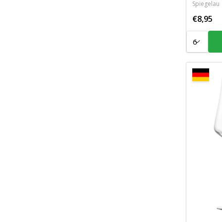
Spiegelau
€8,95
Aantal: