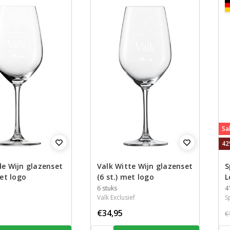
Sa
42
de Wijn glazenset
Valk Witte Wijn glazenset
S
met logo
(6 st.) met logo
L
Inhoud
6 stuks
I
4
Valk Exclusief
S
€34,95
€
Aantal:
Aan