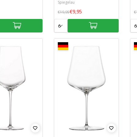
Spiegelau
€9,95
€19,95
€
Aantal:
Aan