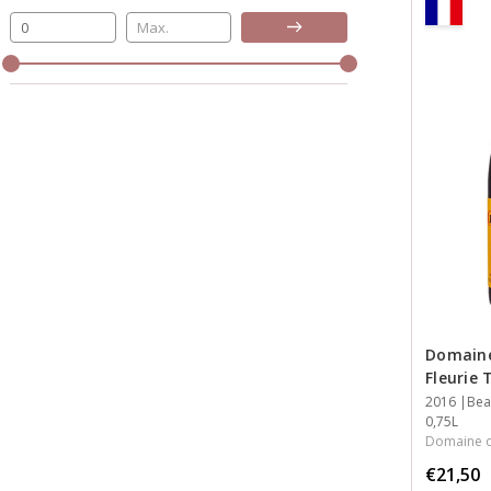
Bijwerken
Domaine
Fleurie 
Jaar
2016
Streek
Streek
Inhoud
Bea
0,75L
Domaine de
€21,50