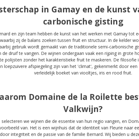
terschap in Gamay en de kunst v
carbonische gisting
ernard en zijn team hebben de kunst van het werken met Gamay tot e
waarbij zij de balans zoeken tussen fruit en structuur. In de kelder w
waarbij gebruik wordt gemaakt van de traditionele semi-carbonische g
n de druif te vangen. De wijnen ondergaan vaak een rijping in grote 
te polijsten zonder het karakteristieke fruit te maskeren. De filosofie 
n loepzuivere afspiegeling zijn van het 'climat', gekenmerkt door een
verleidelijk boeket van viooltjes, iris en rood fruit.
aarom Domaine de la Roilette best
Valkwijn?
n selecteren we wijnen die de essentie van hun regio vangen, en Domai
voorbeeld van. Het is een wijnhuis dat de identiteit van Fleurie naar e
 door integriteit en de passie van de familie Bernard. Wij bieden u dez