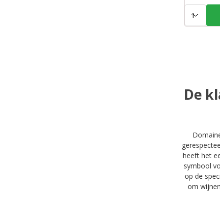
Aantal:
De kl
Domaine 
gerespectee
heeft het e
symbool vo
op de spec
om wijnen 