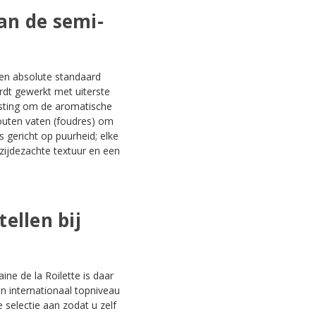
an de semi-
en absolute standaard
ordt gewerkt met uiterste
isting om de aromatische
houten vaten (foudres) om
is gericht op puurheid; elke
 zijdezachte textuur en een
ellen bij
ne de la Roilette is daar
en internationaal topniveau
e selectie aan zodat u zelf