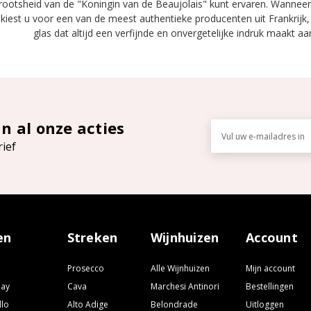
rootsheid van de "Koningin van de Beaujolais" kunt ervaren. Wannee
, kiest u voor een van de meest authentieke producenten uit Frankrijk
glas dat altijd een verfijnde en onvergetelijke indruk maakt aan
an al onze acties
E-
mailadres
rief
en
Streken
Wijnhuizen
Account
Prosecco
Alle Wijnhuizen
Mijn account
nay
Cava
Marchesi Antinori
Bestellingen
llo
Alto Adige
Belondrade
Uitloggen