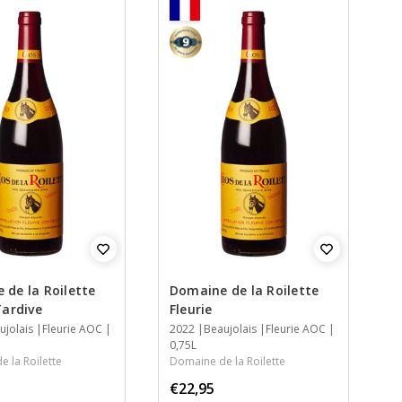
9
 de la Roilette
Domaine de la Roilette
Tardive
Fleurie
ujolais
Fleurie AOC
Jaar
2022
Streek
Streek
Inhoud
Beaujolais
Fleurie AOC
0,75L
 la Roilette
Domaine de la Roilette
€22,95