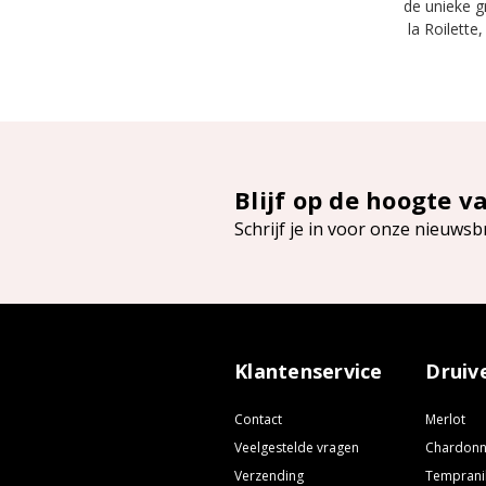
de unieke g
la Roilette
Blijf op de hoogte v
Schrijf je in voor onze nieuwsb
Klantenservice
Druiv
Contact
Merlot
Veelgestelde vragen
Chardon
Verzending
Temprani