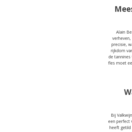
Mees
Alain B
verheven, 
precisie, 
rijkdom va
de tannines 
fles moet ee
W
Bij Valkwij
een perfect 
heeft getild