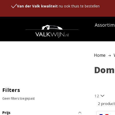
Van der Valk kwaliteit
nu ook thuis te bestellen
Assortim
Home
Doma
Filters
Geen filters toegepast
2 produc
Prijs