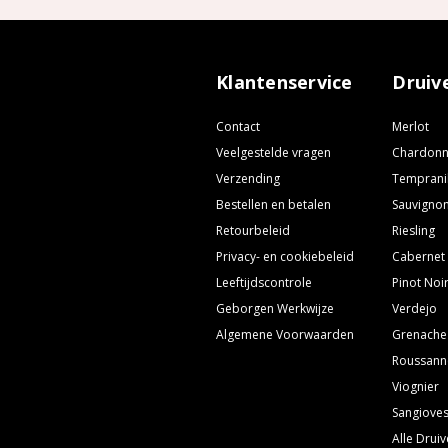
Klantenservice
Druiv
Contact
Merlot
Veelgestelde vragen
Chardon
Verzending
Temprani
Bestellen en betalen
Sauvignon
Retourbeleid
Riesling
Privacy- en cookiebeleid
Cabernet
Leeftijdscontrole
Pinot Noi
Geborgen Werkwijze
Verdejo
Algemene Voorwaarden
Grenache
Roussann
Viognier
Sangiove
Alle Drui