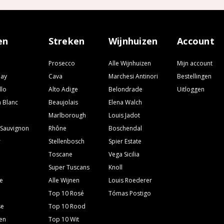
en
Streken
Wijnhuizen
Account
Prosecco
Alle Wijnhuizen
Mijn account
nay
Cava
Marchesi Antinori
Bestellingen
llo
Alto Adige
Belondrade
Uitloggen
 Blanc
Beaujolais
Elena Walch
Marlborough
Louis Jadot
 Sauvignon
Rhône
Boschendal
r
Stellenbosch
Spier Estate
Toscane
Vega Sicilia
Super Tuscans
Knoll
e
Alle Wijnen
Louis Roederer
Top 10 Rosé
Tómas Postigo
se
Top 10 Rood
ven
Top 10 Wit