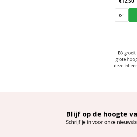
€12,50
Aantal:
Eò groeit
grote hoog
deze inheem
Blijf op de hoogte v
Schrijf je in voor onze nieuwsb