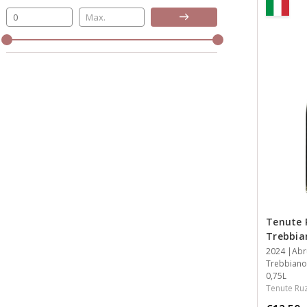
Bijwerken
Tenute 
Trebbia
Jaar
2024
Streek
Streek
Inhoud
Abr
Trebbiano
0,75L
Tenute Ru