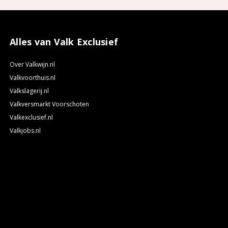
Alles van Valk Exclusief
Over Valkwijn.nl
Valkvoorthuis.nl
Valkslagerij.nl
Valkversmarkt Voorschoten
Valkexclusief.nl
Valkjobs.nl