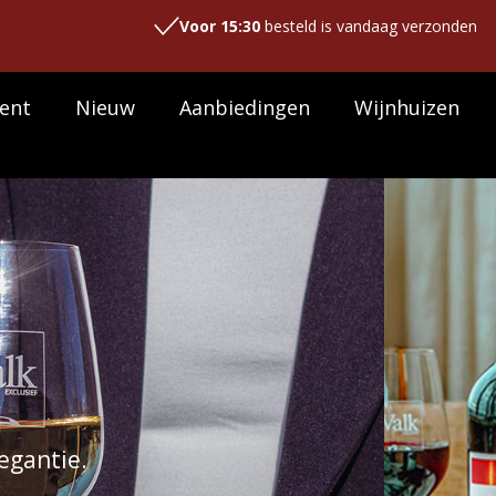
Voor 15:30
besteld is vandaag verzonden
ent
Nieuw
Aanbiedingen
Wijnhuizen
aal achter Van der
roef de geschiedenis met de 1862-lijn. De huis