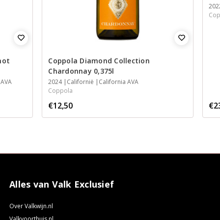
202
Cop
not
Coppola Diamond Collection
Chardonnay 0,375l
 AVA
2024
Californië
California AVA
Coppola
€12,50
€2
Alles van Valk Exclusief
Over Valkwijn.nl
Valkvoorthuis.nl