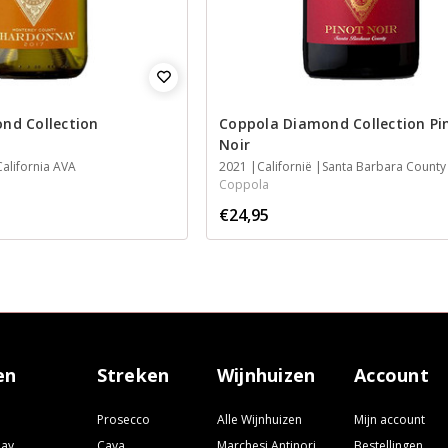
nd Collection
Coppola Diamond Collection Pi
Noir
California AVA
2021
Californië
Santa Barbara County
Coppola
€24,95
en
Streken
Wijnhuizen
Account
Prosecco
Alle Wijnhuizen
Mijn account
nay
Cava
Marchesi Antinori
Bestellingen