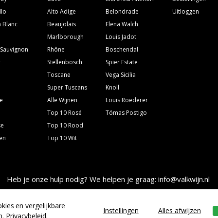
llo
Alto Adige
Belondrade
Uitloggen
 Blanc
Beaujolais
Elena Walch
Marlborough
Louis Jadot
 Sauvignon
Rhône
Boschendal
r
Stellenbosch
Spier Estate
Toscane
Vega Sicilia
Super Tuscans
Knoll
e
Alle Wijnen
Louis Roederer
Top 10 Rosé
Tómas Postigo
se
Top 10 Rood
ven
Top 10 Wit
Heb je onze hulp nodig? We helpen je graag: info@valkwijn.nl
kies en vergelijkbare
Instellingen
Alles afwijzen
n.
Privacybeleid
.