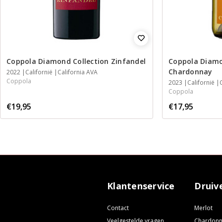
Coppola Diamond Collection Zinfandel
Coppola Diamo
Chardonnay
2022
Californië
California AVA
Coppola
2023
Californië
Coppola
€19,95
€17,95
Klantenservice
Druiv
Contact
Merlot
Veelgestelde vragen
Chardon