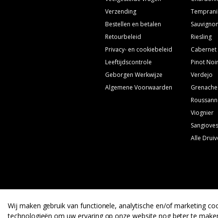
Verzending
Temprani
Bestellen en betalen
Sauvignon
Retourbeleid
Riesling
Privacy- en cookiebeleid
Cabernet
Leeftijdscontrole
Pinot Noi
Geborgen Werkwijze
Verdejo
Algemene Voorwaarden
Grenache
Roussann
Viognier
Sangiove
Alle Drui
Wij maken gebruik van functionele, analytische en/of marketing coo
technologieën om uw ervaring op onze website nog beter te make