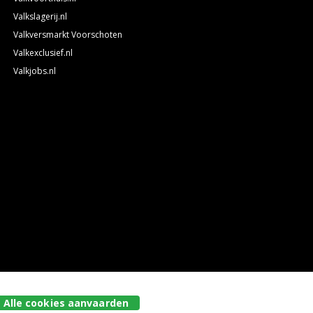
Valkslagerij.nl
Valkversmarkt Voorschoten
Valkexclusief.nl
Valkjobs.nl
Alle cookies aanvaarden