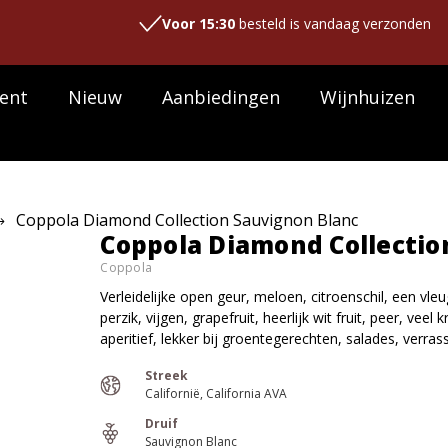
Voor 15:30
besteld is vandaag verzonden
ent
Nieuw
Aanbiedingen
Wijnhuizen
Coppola Diamond Collection Sauvignon Blanc
Coppola Diamond Collectio
Coppola
Verleidelijke open geur, meloen, citroenschil, een vleu
perzik, vijgen, grapefruit, heerlijk wit fruit, peer, vee
aperitief, lekker bij groentegerechten, salades, verras
Streek
Californië
California AVA
Druif
Sauvignon Blanc