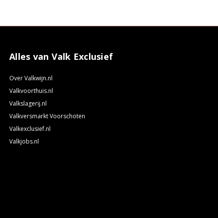
Alles van Valk Exclusief
Over Valkwijn.nl
Valkvoorthuis.nl
Valkslagerij.nl
Valkversmarkt Voorschoten
Valkexclusief.nl
Valkjobs.nl