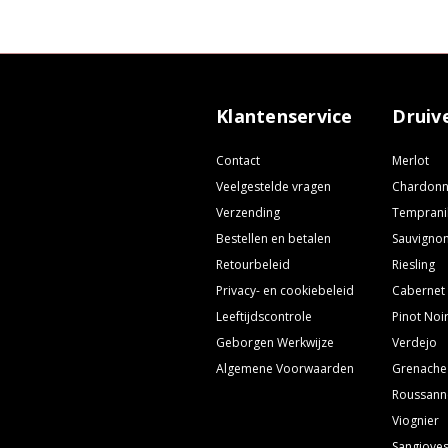
Klantenservice
Druiv
Contact
Merlot
Veelgestelde vragen
Chardon
Verzending
Temprani
Bestellen en betalen
Sauvignon
Retourbeleid
Riesling
Privacy- en cookiebeleid
Cabernet
Leeftijdscontrole
Pinot Noi
Geborgen Werkwijze
Verdejo
Algemene Voorwaarden
Grenache
Roussann
Viognier
Sangiove