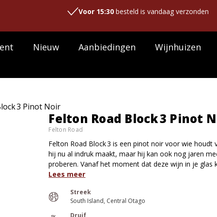
Voor 15:30
besteld is vandaag verzonden
ent
Nieuw
Aanbiedingen
Wijnhuizen
lock 3 Pinot Noir
Felton Road Block 3 Pinot N
Felton Road
Felton Road Block 3 is een pinot noir voor wie houdt 
hij nu al indruk maakt, maar hij kan ook nog jaren m
proberen. Vanaf het moment dat deze wijn in je glas 
Lees meer
Streek
South Island
Central Otago
Druif