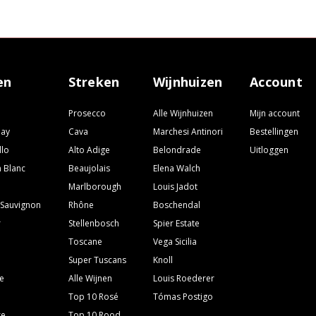
en
Streken
Wijnhuizen
Account
Prosecco
Alle Wijnhuizen
Mijn account
nay
Cava
Marchesi Antinori
Bestellingen
llo
Alto Adige
Belondrade
Uitloggen
 Blanc
Beaujolais
Elena Walch
Marlborough
Louis Jadot
 Sauvignon
Rhône
Boschendal
r
Stellenbosch
Spier Estate
Toscane
Vega Sicilia
Super Tuscans
Knoll
e
Alle Wijnen
Louis Roederer
Top 10 Rosé
Tómas Postigo
se
Top 10 Rood