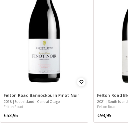
Felton Road Bannockburn Pinot Noir
Felton Road Bl
2018
South Island
Central Otago
2021
South Island
Felton Road
Felton Road
€53,95
€93,95