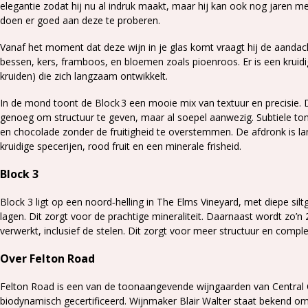
elegantie zodat hij nu al indruk maakt, maar hij kan ook nog jaren 
doen er goed aan deze te proberen.
Vanaf het moment dat deze wijn in je glas komt vraagt hij de aandac
bessen, kers, framboos, en bloemen zoals pioenroos. Er is een kruid
kruiden) die zich langzaam ontwikkelt.
In de mond toont de Block 3 een mooie mix van textuur en precisie. De
genoeg om structuur te geven, maar al soepel aanwezig. Subtiele to
en chocolade zonder de fruitigheid te overstemmen. De afdronk is 
kruidige specerijen, rood fruit en een minerale frisheid.
Block 3
Block 3 ligt op een noord‑helling in The Elms Vineyard, met diepe s
lagen. Dit zorgt voor de prachtige mineraliteit. Daarnaast wordt zo’n 
verwerkt, inclusief de stelen. Dit zorgt voor meer structuur en comple
Over Felton Road
Felton Road is een van de toonaangevende wijngaarden van Central 
biodynamisch gecertificeerd. Wijnmaker Blair Walter staat bekend om 