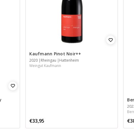
Kaufmann Pinot Noir++
2020
Rheingau
Hattenheim
Weingut Kaufmann
y
Be
202
Ber
€33,95
€3