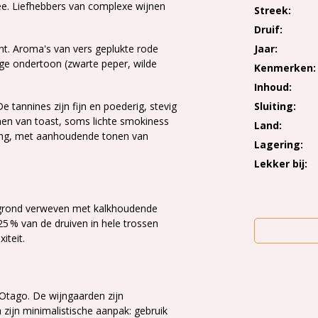
mee. Liefhebbers van complexe wijnen
Streek
Druif
ht. Aroma's van vers geplukte rode
Jaar
ige ondertoon (zwarte peper, wilde
Kenmerken
Inhoud
 tannines zijn fijn en poederig, stevig
Sluiting
nen van toast, soms lichte smokiness
Land
lang, met aanhoudende tonen van
Lagering
Lekker bij
iltgrond verweven met kalkhoudende
25 % van de druiven in hele trossen
xiteit.
Otago. De wijngaarden zijn
zijn minimalistische aanpak: gebruik