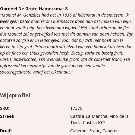
Oordeel De Grote Hamersma: 8
''Manuel M. González had het in 1836 al helemaal in de smiezen: 'Ik
weet geen beter manier om business te doen dan het maken van wijn
en daar zal ik mijn hele leven aan wijden.' Het staat achterop de fles
dus Manuel zal ongetwijfeld iets met dit domein van doen hebben. Zijn
nazaten zorgen er in ieder geval voor dat hij zich niet hoeft om te
keren in zijn graf. Prima multiculti blend van een handvol druiven dat
op de finca een thuis gevonden heeft. Zoetig, zacht en bessig fruit.
Cassis, bosvruchten, een vriendelijke grom van de cabernet franc, een
opfrissend kersenzuurtje van de graciano en een vanille-
specerijgedachte vanaf het eikenhout.''
Wijnprofiel
SKU
17376
Streek
Castilla-La Mancha
Vino de la
Tierra Castilla IGP
Druif
Cabernet Franc
Cabernet