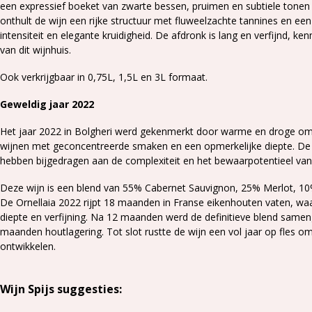
een expressief boeket van zwarte bessen, pruimen en subtiele tonen v
onthult de wijn een rijke structuur met fluweelzachte tannines en ee
intensiteit en elegante kruidigheid.
De afdronk is lang en verfijnd, ke
van dit wijnhuis.
Ook verkrijgbaar in 0,75L, 1,5L en 3L formaat.
Geweldig jaar 2022
Het jaar 2022 in Bolgheri werd gekenmerkt door warme en droge oms
wijnen met geconcentreerde smaken en een opmerkelijke diepte.
De 
hebben bijgedragen aan de complexiteit en het bewaarpotentieel van
Deze wijn is een blend van
55% Cabernet Sauvignon, 25% Merlot, 10%
De Ornellaia 2022 rijpt 18 maanden in Franse eikenhouten vaten, wa
diepte en verfijning. Na 12 maanden werd de definitieve blend same
maanden houtlagering. Tot slot rustte de wijn een vol jaar op fles om
ontwikkelen.
Wijn Spijs suggesties: