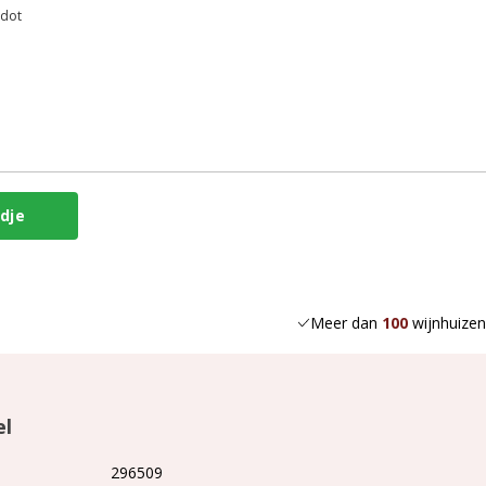
rdot
Meer dan
100
wijnhuizen
el
296509