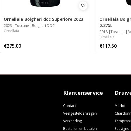
Ornellaia Bolgheri doc Superiore 2023
Ornellaia Bolg
0,375L
2023
Toscane
Bolgheri DOC
Ornellaia
2018
Toscane
B
Ornellaia
€275,00
€117,50
Klantenservice
Druiv
Contact
Merlot
Veelgestelde vragen
Chardon
Verzending
Temprani
Bestellen en betalen
Sauvignon