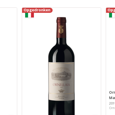
Opgedronken
Opg
Orn
Ma
201
Orn