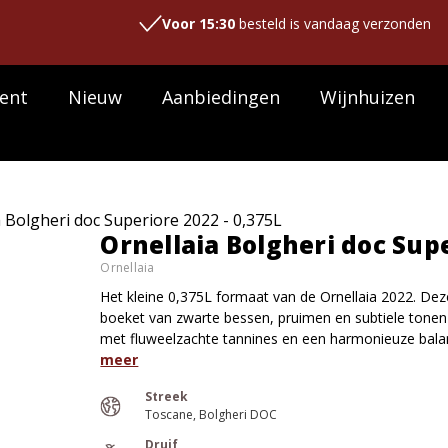
Voor 15:30
besteld is vandaag verzonden
ent
Nieuw
Aanbiedingen
Wijnhuizen
a Bolgheri doc Superiore 2022 - 0,375L
Ornellaia Bolgheri doc Supe
Ornellaia
Het kleine 0,375L formaat van de Ornellaia 2022. Dez
boeket van zwarte bessen, pruimen en subtiele tonen v
met fluweelzachte tannines en een harmonieuze balans
meer
Streek
Toscane
Bolgheri DOC
Druif