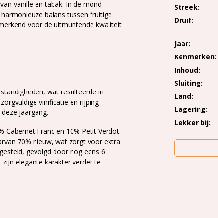
an vanille en tabak.
In de mond
Streek
n harmonieuze balans tussen fruitige
Druif
nmerkend voor de uitmuntende kwaliteit
Jaar
Kenmerken
Inhoud
Sluiting
tandigheden, wat resulteerde in
Land
zorgvuldige vinificatie en rijping
Lagering
 deze jaargang.
Lekker bij
 Cabernet Franc en 10% Petit Verdot.
arvan 70% nieuw, wat zorgt voor extra
ngesteld, gevolgd door nog eens 6
 zijn elegante karakter verder te