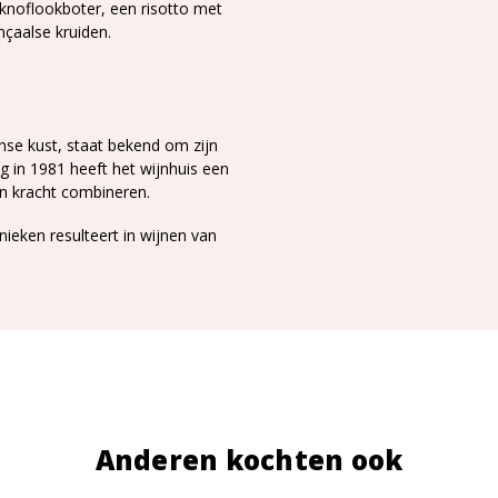
 knoflookboter, een r
isotto met
çaalse kruiden.
anse kust, staat bekend om zijn
ng in 1981 heeft het wijnhuis een
n kracht combineren.
eken resulteert in wijnen van
Anderen kochten ook