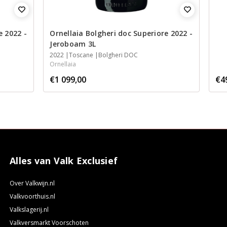
e 2022 -
Ornellaia Bolgheri doc Superiore 2022 -
Jeroboam 3L
2022
Toscane
Bolgheri DOC
Ornellaia
€1 099,00
€4
Alles van Valk Exclusief
Over Valkwijn.nl
Valkvoorthuis.nl
Valkslagerij.nl
Valkversmarkt Voorschoten