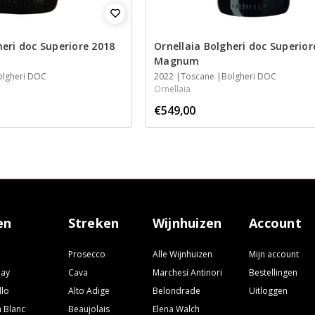
heri doc Superiore 2018
Ornellaia Bolgheri doc Superior
Magnum
olgheri DOC
2022
Toscane
Bolgheri DOC
Ornellaia
€549,00
en
Streken
Wijnhuizen
Account
Prosecco
Alle Wijnhuizen
Mijn account
nay
Cava
Marchesi Antinori
Bestellingen
llo
Alto Adige
Belondrade
Uitloggen
 Blanc
Beaujolais
Elena Walch