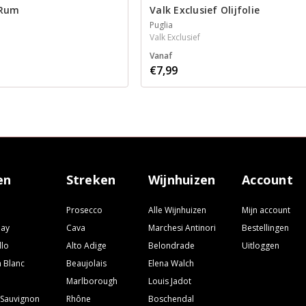
 Rum
Valk Exclusief Olijfolie
Puglia
Valk Exclusief
Vanaf
€7,99
en
Streken
Wijnhuizen
Account
Prosecco
Alle Wijnhuizen
Mijn account
nay
Cava
Marchesi Antinori
Bestellingen
llo
Alto Adige
Belondrade
Uitloggen
 Blanc
Beaujolais
Elena Walch
Marlborough
Louis Jadot
 Sauvignon
Rhône
Boschendal