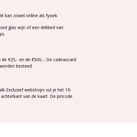
Meer
it kan zowel online als fysiek.
lezen
goed glas wijn of een dekbed van
ops.
de €25,- en de €500,-. De cadeaucard
len worden besteed.
Valk Exclusief webshops vul je het 19-
 achterkant van de kaart. De pincode