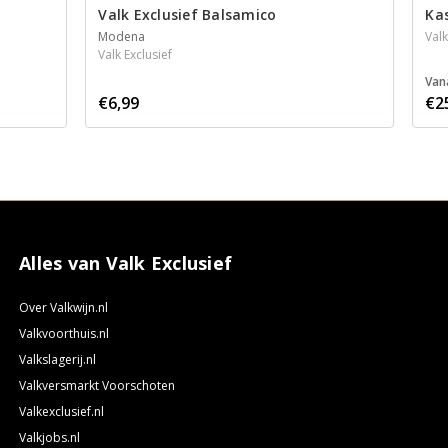
Valk Exclusief Balsamico
Ka
Modena
Valk
Valk Exclusief
Van
€6,99
€2
Alles van Valk Exclusief
Over Valkwijn.nl
Valkvoorthuis.nl
Valkslagerij.nl
Valkversmarkt Voorschoten
Valkexclusief.nl
Valkjobs.nl