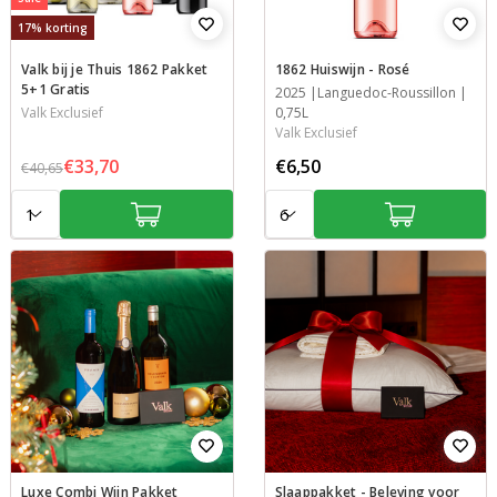
17% korting
Valk bij je Thuis 1862 Pakket
1862 Huiswijn - Rosé
5+1 Gratis
Jaar
2025
Streek
Inhoud
Languedoc-Roussillon
Valk Exclusief
0,75L
Valk Exclusief
€33,70
€6,50
€40,65
Aantal:
Aantal:
Luxe Combi Wijn Pakket
Slaappakket - Beleving voor