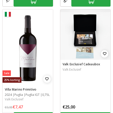
Valk Exclusief Cadeaubox
Valk Exclusief
Sale
25% korting
Villa Marino Primitivo
Jaar
2024
Streek
Streek
Inhoud
Puglia
Puglia IGT
0,75L
Valk Exclusief
€7,47
€25,00
€9,95