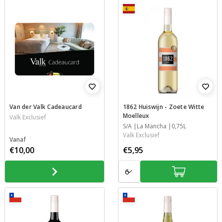
Van der Valk Cadeaucard
1862 Huiswijn - Zoete Witte
Moelleux
Valk Exclusief
Jaar
S/A
Streek
Inhoud
La Mancha
0,75L
Valk Exclusief
Vanaf
€10,00
€5,95
Aantal:
Aantal: