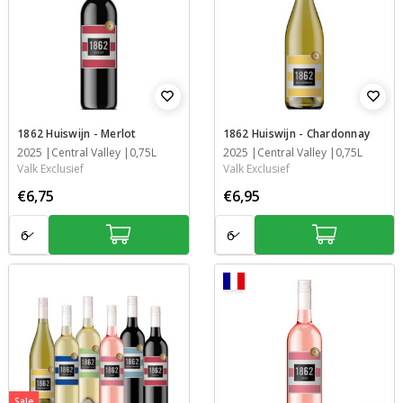
1862 Huiswijn - Merlot
1862 Huiswijn - Chardonnay
Jaar
2025
Streek
Inhoud
Central Valley
0,75L
Jaar
2025
Streek
Inhoud
Central Valley
0,75L
Valk Exclusief
Valk Exclusief
€6,75
€6,95
Aantal:
Aantal:
Sale