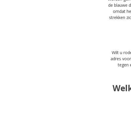
de blauwe dr
omdat het
strekken zi
Wilt u ro
adres voor
tegen e
Welk