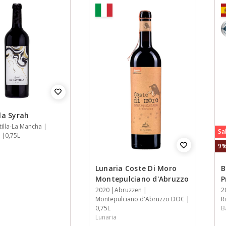
8
lla Syrah
tilla-La Mancha
Sa
0,75L
9%
Lunaria Coste Di Moro
B
Montepulciano d'Abruzzo
P
Jaar
2020
Streek
Streek
Inhoud
Abruzzen
J
2
S
S
S
I
Montepulciano d'Abruzzo DOC
R
0,75L
B
Lunaria