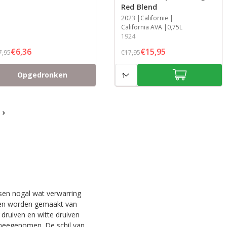
Red Blend
Jaar
2023
Streek
Streek
Inhoud
Californië
California AVA
0,75L
1924
€6,36
€15,95
7,95
€17,95
Aantal:
Opgedronken
nsen nogal wat verwarring
lleen worden gemaakt van
 druiven en witte druiven
 meegenomen. De schil van