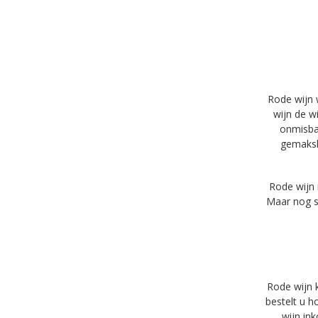
Rode wijn w
wijn de wi
onmisbaa
gemaksh
Rode wijn 
Maar nog st
Rode wijn k
bestelt u 
wijn in