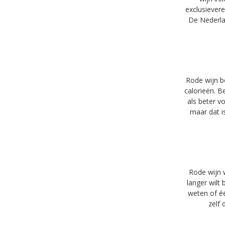
exclusiever
De Nederlan
Rode wijn be
calorieën. B
als beter v
maar dat i
Rode wijn w
langer wilt
weten of é
zelf 