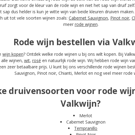
uif zorgt voor de kleur van de rode wijn en niet het sap van druif zelf.
 sap dus helder is kun je witte wijn van beide kleuren druiven maken
ch uit tot vele soorten wijnen zoals:
Cabernet Sauvignon
,
Pinot noir
,
C
meer
rode wijnen
.
Rode wijn bestellen via Valk
de
wijn kopen
? Ontdek welke rode wijnen u bij ons wilt kopen. Bij Valkw
 alle wijnen,
wit
,
rosé
en natuurlijk rode wijn. Wij hebben rode wijn v
en zeer betaalbare prijs. U kunt bij ons verschillende rode wijnen bes
Sauvignon, Pinot noir, Chianti, Merlot en nog veel meer rode 
e druivensoorten voor rode wij
Valkwijn?
Merlot
Cabernet Sauvignon
Tempranillo
Pinot Noir