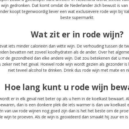
e wijn gedronken. Dat komt omdat de Nederlander zich bewust is van d
der koopt tegenwoordig liever een wat exclusievere rode wijn bij Val
beste supermarkt.
Wat zit er in rode wijn?
vat iets minder calorieën dan witte wijn. De verhouding tussen de twe
eiden bevatten net zoveel koolhydraten als de ander. Over het algem
oor de gezondheid dan elke andere wijn. Dat zou betekenen dat u me
s zeker niet het geval. Hoewel rode wijn wordt gezien als gezonder i
niet teveel alcohol te drinken. Drink dus rode wijn met mate en ni
Hoe lang kunt u rode wijn bew
ordt er in elk geval niet beter op als u hem in de koelkast bewaart. A
 bewaren, dan is een donkere plek die iets warmer is dan uw koelkast ee
én van uw rode wijnen nog goed zijn dan is het het beste om de pro
de wijn te proeven. Als de wijn is geoxideerd dan smaakt hij zuur en is