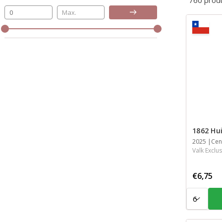
760 prod
Bijwerken
1862 Hui
Jaar
2025
Streek
Inhoud
Cent
Valk Exclus
€6,75
Aantal: