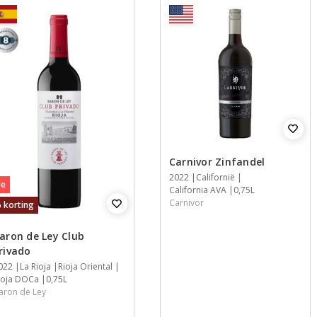
Carnivor Zinfandel
Jaar
2022
Streek
Streek
Inhoud
Californië
le
California AVA
0,75L
Carnivor
 korting
aron de Ley Club
rivado
aar
022
treek
treek
treek
nhoud
La Rioja
Rioja Oriental
ioja DOCa
0,75L
aron de Ley