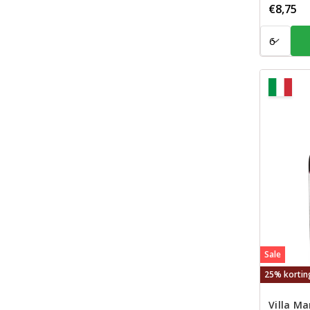
€8,75
Aantal:
Sale
25% kortin
Villa Ma