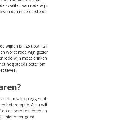
e kwaliteit van rode wijn.
kwijn dan in de eerste de
e wijnen is 125 t.o.v. 121
een wordt rode wijn gezien
er rode wijn moet drinken
s het nog steeds beter om
et teveel.
aren?
ls u hem wilt opleggen of
n betere optie. Als u wilt
ef op de som te nemen en
 hij niet meer goed.