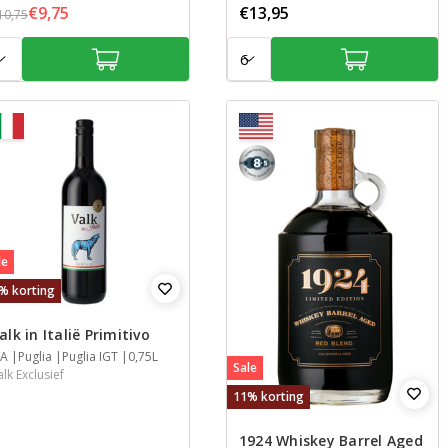
€9,75
€13,95
10,75
tal:
Aantal:
8,5
le
% korting
alk in Italië Primitivo
aar
/A
treek
treek
nhoud
Puglia
Puglia IGT
0,75L
Sale
alk Exclusief
11% korting
1924 Whiskey Barrel Aged