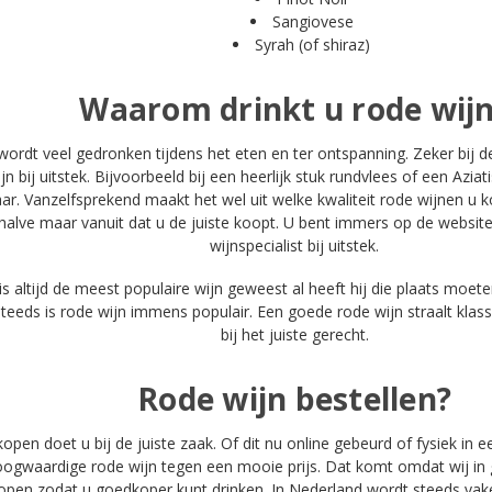
Sangiovese
Syrah (of shiraz)
Waarom drinkt u rode wij
ordt veel gedronken tijdens het eten en ter ontspanning. Zeker bij de
jn bij uitstek. Bijvoorbeeld bij een heerlijk stuk rundvlees of een Aziat
r. Vanzelfsprekend maakt het wel uit welke kwaliteit rode wijnen u
alve maar vanuit dat u de juiste koopt. U bent immers op de website
wijnspecialist bij uitstek.
is altijd de meest populaire wijn geweest al heeft hij die plaats moete
eeds is rode wijn immens populair. Een goede rode wijn straalt klasse
bij het juiste gerecht.
Rode wijn bestellen?
open doet u bij de juiste zaak. Of dit nu online gebeurd of fysiek in ee
hoogwaardige rode wijn tegen een mooie prijs. Dat komt omdat wij in
kopen zodat u goedkoper kunt drinken. In Nederland wordt steeds vak