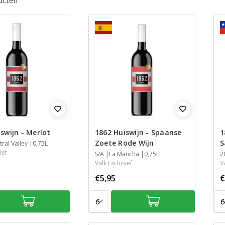
ucten
swijn - Merlot
1862 Huiswijn - Spaanse
1
Zoete Rode Wijn
S
ral Valley
0,75L
ief
Jaar
S/A
Streek
Inhoud
La Mancha
0,75L
J
2
S
I
Valk Exclusief
V
€5,95
€
Aantal:
Aan