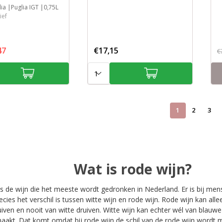
lia
Puglia IGT
0,75L
ief
47
€17,15
€
Aantal:
1
2
3
Wat is rode wijn?
is de wijn die het meeste wordt gedronken in Nederland. Er is bij me
ecies het verschil is tussen witte wijn en rode wijn. Rode wijn kan a
iven en nooit van witte druiven. Witte wijn kan echter wél van blauwe
akt. Dat komt omdat bij rode wijn de schil van de rode wijn wordt