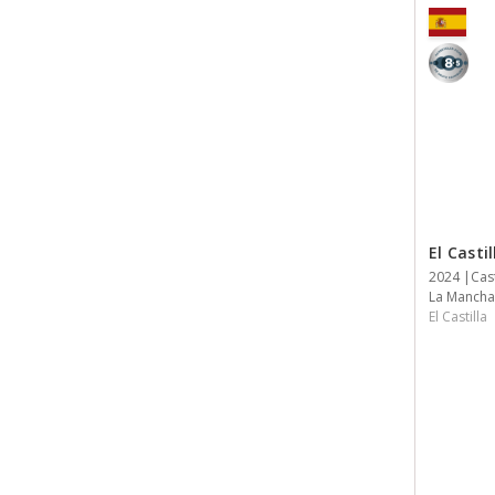
8,5
El Casti
Jaar
2024
Streek
Streek
Inhoud
Cas
La Mancha
El Castilla