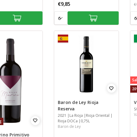
€9,85
€
Aantal:
Aan
Sa
20
Baron de Ley Rioja
V
Reserva
J
S
S
S
I
V
Jaar
2021
Streek
Streek
Streek
Inhoud
La Rioja
Rioja Oriental
Rioja DOCa
0,75L
g
Baron de Ley
rino Primitivo