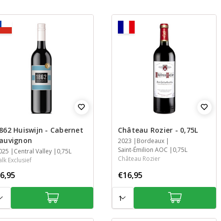
862 Huiswijn - Cabernet
Château Rozier - 0,75L
auvignon
Jaar
2023
Streek
Streek
Inhoud
Bordeaux
Saint-Émilion AOC
0,75L
aar
025
treek
nhoud
Central Valley
0,75L
Château Rozier
alk Exclusief
6,95
€16,95
tal:
Aantal: