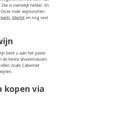
 Die is namelijk helder. En
. Onze rode wijnsoorten
hianti
,
Merlot
en nog veel
wijn
ijn bent u aan het juiste
an de beste druivenrassen
tellen zoals Cabernet
wijnen.
n kopen via