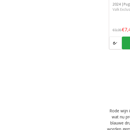
Jaar
2024
Streek
Streek
Inhoud
Pug
Valk Exclus
€7,
€9,95
Aantal:
Rode wijn 
wat nu pr
blauwe dru
worden gema