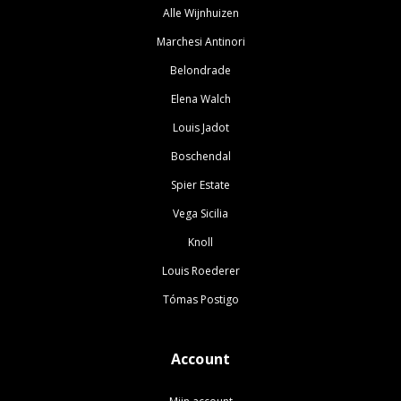
Alle Wijnhuizen
Marchesi Antinori
Belondrade
Elena Walch
Louis Jadot
Boschendal
Spier Estate
Vega Sicilia
Knoll
Louis Roederer
Tómas Postigo
Account