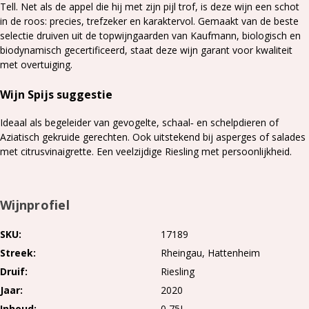
Tell. Net als de appel die hij met zijn pijl trof, is deze wijn een schot
in de roos: precies, trefzeker en karaktervol. Gemaakt van de beste
selectie druiven uit de topwijngaarden van Kaufmann, biologisch en
biodynamisch gecertificeerd, staat deze wijn garant voor kwaliteit
met overtuiging.
Wijn Spijs suggestie
Ideaal als begeleider van gevogelte, schaal‑ en schelpdieren of
Aziatisch gekruide gerechten. Ook uitstekend bij asperges of salades
met citrusvinaigrette. Een veelzijdige Riesling met persoonlijkheid.
Wijnprofiel
SKU
17189
Streek
Rheingau
Hattenheim
Druif
Riesling
Jaar
2020
Inhoud
0,75L