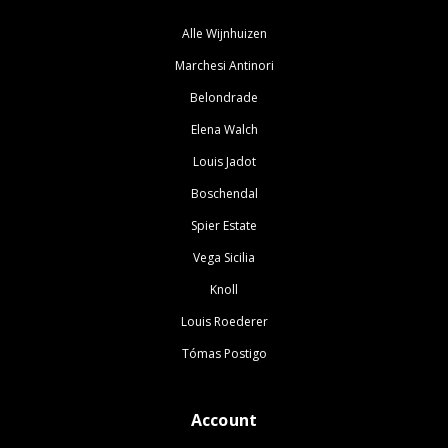
Alle Wijnhuizen
Marchesi Antinori
Belondrade
Elena Walch
Louis Jadot
Boschendal
Spier Estate
Vega Sicilia
Knoll
Louis Roederer
Tómas Postigo
Account