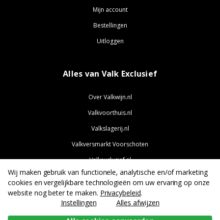
Mijn account
Bestellingen
Uitloggen
Alles van Valk Exclusief
Over Valkwijn.nl
Valkvoorthuis.nl
Valkslagerij.nl
Valkversmarkt Voorschoten
Valkexclusief.nl
Wij maken gebruik van functionele, analytische en/of marketing
Valkjobs.nl
cookies en vergelijkbare technologieën om uw ervaring op onze
website nog beter te maken.
Privacybeleid
.
Instellingen
Alles afwijzen
Heb je onze hulp nodig? We helpen je graag: info@valkwijn.nl