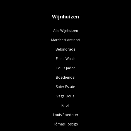
Wijnhuizen
Alle Wijnhuizen
Marchesi Antinori
Belondrade
Elena Walch
Louis Jadot
Boschendal
Spier Estate
Vega Sicilia
Knoll
Louis Roederer
Tómas Postigo