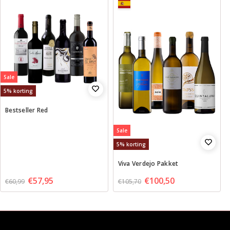
Sale
5% korting
Bestseller Red
Sale
5% korting
Viva Verdejo Pakket
€57,95
€100,50
€60,99
€105,70