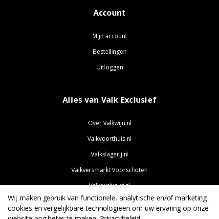
Account
Mijn account
Bestellingen
Uitloggen
Alles van Valk Exclusief
Over Valkwijn.nl
Valkvoorthuis.nl
Valkslagerij.nl
Valkversmarkt Voorschoten
Valkexclusief.nl
Wij maken gebruik van functionele, analytische en/of marketing
Valkjobs.nl
cookies en vergelijkbare technologieën om uw ervaring op onze
website nog beter te maken.
Privacybeleid
.