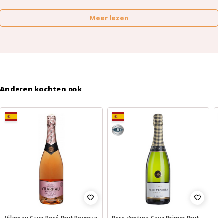
Meer lezen
Anderen kochten ook
8,5
Vilarnau Cava Rosé Brut Reverva
Pere Ventura Cava Primer Brut