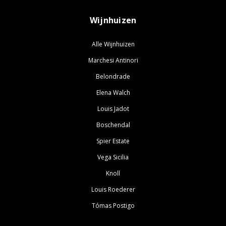
Wijnhuizen
Alle Wijnhuizen
Marchesi Antinori
Belondrade
Elena Walch
Louis Jadot
Boschendal
Spier Estate
Vega Sicilia
Knoll
Louis Roederer
Tómas Postigo