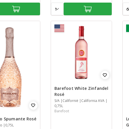
Aantal:
Aan
Barefoot White Zinfandel
Rosé
Jaar
S/A
Streek
Streek
Inhoud
Californië
California AVA
0,75L
Barefoot
to Spumante Rosé
L
G
to
0,75L