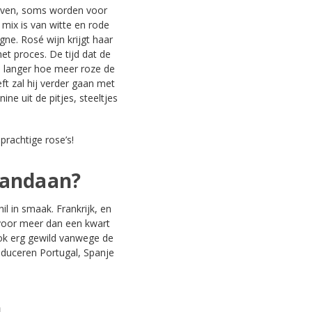
iven, soms worden voor
 mix is van witte en rode
gne. Rosé wijn krijgt haar
et proces. De tijd dat de
e langer hoe meer roze de
ft zal hij verder gaan met
ne uit de pitjes, steeltjes
prachtige rose’s!
vandaan?
il in smaak. Frankrijk, en
 voor meer dan een kwart
ook erg gewild vanwege de
produceren Portugal, Spanje
n