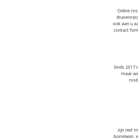
Online ros
druivenras
ook aan u aan
contact for
Sinds 2017 
maar we 
rosé
zijn niet 
borrelwijn, 