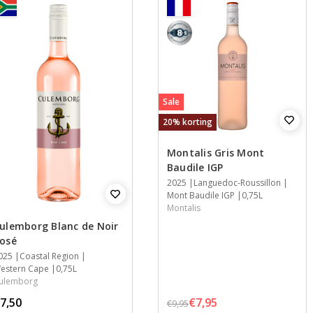
8,5
Sale
20% korting
Montalis Gris Mont
Baudile IGP
Jaar
2025
Streek
Streek
Inhoud
Languedoc-Roussillon
Mont Baudile IGP
0,75L
Montalis
ulemborg Blanc de Noir
osé
aar
025
treek
treek
nhoud
Coastal Region
estern Cape
0,75L
ulemborg
7,50
€7,95
€9,95