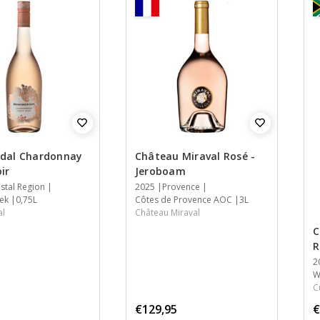
dal Chardonnay
Château Miraval Rosé -
ir
Jeroboam
stal Region
Jaar
2025
Streek
Streek
Inhoud
Provence
ek
0,75L
Côtes de Provence AOC
3L
al
Château Miraval
C
R
J
2
S
S
I
W
C
€129,95
€