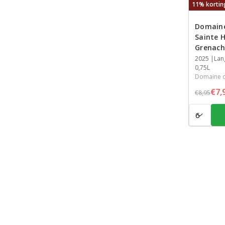
11% kortin
Domaine
Sainte 
Grenach
Jaar
2025
Streek
Inhoud
Lan
0,75L
Domaine d
€7,
€8,95
Aantal: