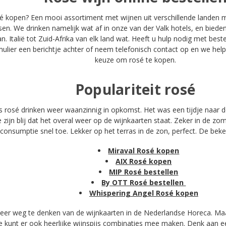
é kopen? Een mooi assortiment met wijnen uit verschillende landen me
sen. We drinken namelijk wat af in onze van der Valk hotels, en bieden 
. Italië tot Zuid-Afrika van elk land wat. Heeft u hulp nodig met beste
mulier een berichtje achter of neem telefonisch contact op en we he
keuze om rosé te kopen.
Populariteit rosé
is rosé drinken weer waanzinnig in opkomst. Het was een tijdje naar
zijn blij dat het overal weer op de wijnkaarten staat. Zeker in de
consumptie snel toe. Lekker op het terras in de zon, perfect. De bek
Miraval Rosé kopen
AIX Rosé kopen
MIP Rosé bestellen
By OTT Rosé bestellen
Whispering Angel Rosé kopen
meer weg te denken van de wijnkaarten in de Nederlandse Horeca. Maar
je kunt er ook heerlijke wijnspijs combinaties mee maken. Denk aan ee