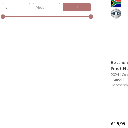
Bijwerken
8+
Boschen
Pinot No
Jaar
2024
Streek
Streek
Inhoud
Coa
Franschho
Boschend
€16,95