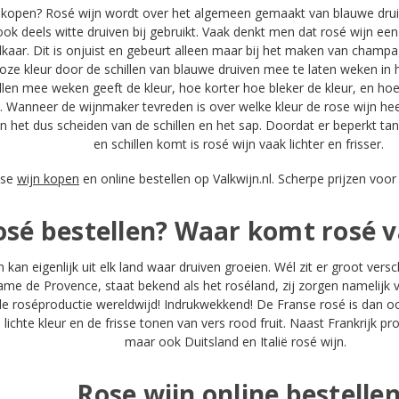
 kopen? Rosé wijn wordt over het algemeen gemaakt van blauwe dru
ook deels witte druiven bij gebruikt. Vaak denkt men dat rosé wijn een
elkaar. Dit is onjuist en gebeurt alleen maar bij het maken van champa
roze kleur door de schillen van blauwe druiven mee te laten weken in h
llen mee weken geeft de kleur, hoe korter hoe bleker de kleur, en ho
jn. Wanneer de wijnmaker tevreden is over welke kleur de rose wijn hee
n het dus scheiden van de schillen en het sap. Doordat er beperkt tanni
en schillen komt is rosé wijn vaak lichter en frisser.
ose
wijn kopen
en online bestellen op Valkwijn.nl. Scherpe prijzen voor 
osé bestellen? Waar komt rosé 
kan eigenlijk uit elk land waar druiven groeien. Wél zit er groot versch
me de Provence, staat bekend als het roséland, zij zorgen namelijk
le roséproductie wereldwijd! Indrukwekkend! De Franse rosé is dan 
e lichte kleur en de frisse tonen van vers rood fruit. Naast Frankrijk 
maar ook Duitsland en Italië rosé wijn.
Rose wijn online bestelle