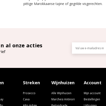
pittige Marokkaanse tajine of gegrilde visgerechten.
an al onze acties
E-
mailadres
rief
en
Streken
Wijnhuizen
Account
Prosecco
Alle Wijnhuizen
Mijn account
nay
Cava
Marchesi Antinori
Bestellingen
llo
Alto Adige
Belondrade
Uitloggen