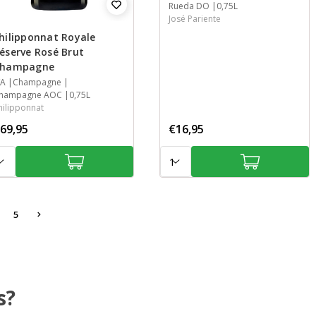
Rueda DO
0,75L
José Pariente
hilipponnat Royale
éserve Rosé Brut
hampagne
aar
/A
treek
treek
nhoud
Champagne
hampagne AOC
0,75L
hilipponnat
69,95
€16,95
tal:
Aantal:
5
s?