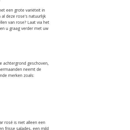
t een grote variëteit in
al deze rose's natuurlijk
llen van rose? Laat via het
lpen u graag verder met uw
 de achtergrond geschoven,
 zomermaanden neemt de
ende merken zoals:
 rosé is niet alleen een
n frisse salades, een mild