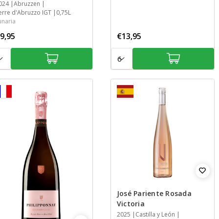
aar
024
treek
treek
nhoud
Abruzzen
erre d'Abruzzo IGT
0,75L
unaria
9,95
€13,95
tal:
Aantal:
José Pariente Rosada
Victoria
Jaar
2025
Streek
Streek
Inhoud
Castilla y León