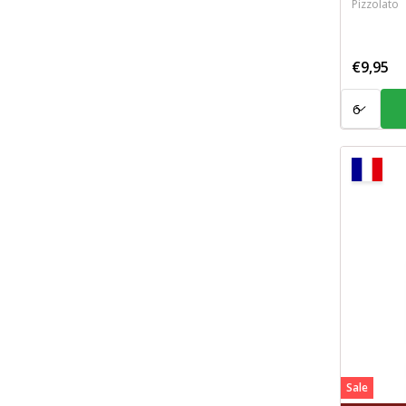
Pizzolato
€9,95
Aantal:
Sale