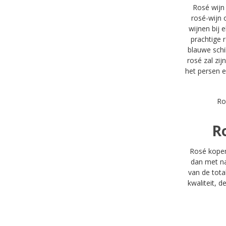
Rosé wijn
rosé-wijn 
wijnen bij 
prachtige 
blauwe schi
rosé zal zi
het persen e
R
R
Rosé kopen 
dan met na
van de tota
kwaliteit, d