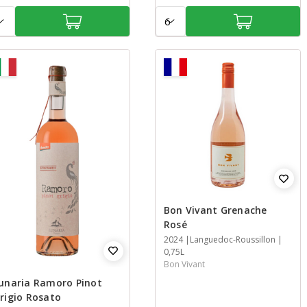
tal:
Aantal:
Bon Vivant Grenache
Rosé
Jaar
2024
Streek
Inhoud
Languedoc-Roussillon
0,75L
Bon Vivant
unaria Ramoro Pinot
rigio Rosato