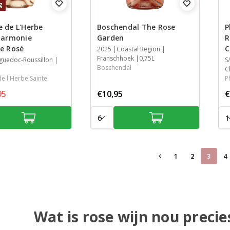
g
 de L'Herbe
Boschendal The Rose
P
Harmonie
Garden
R
e Rosé
C
Jaar
2025
Streek
Streek
Inhoud
Coastal Region
Franschhoek
0,75L
guedoc-Roussillon
J
S
S
S
I
Boschendal
C
e l'Herbe Sainte
P
95
€10,95
€
Aantal:
Aan
1
2
3
4
Wat is rose wijn nou precie